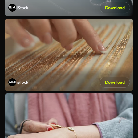
iStock
Download
iStock
Download