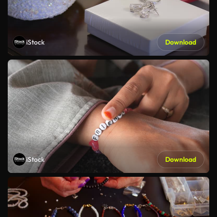
iStock
Download
iStock
Download