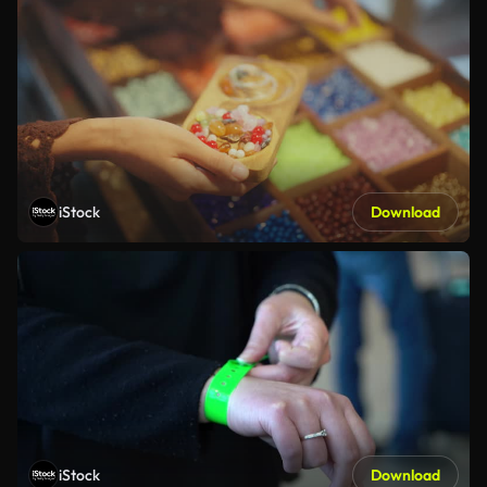
iStock
Download
iStock
Download