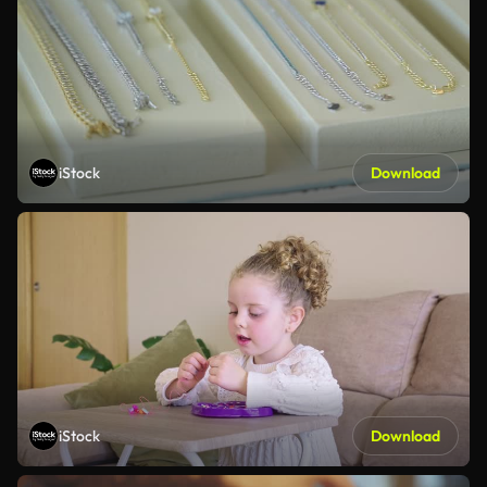
iStock
Download
iStock
Download