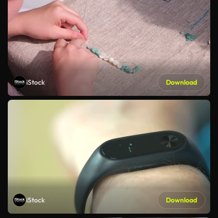
iStock
Download
iStock
Download