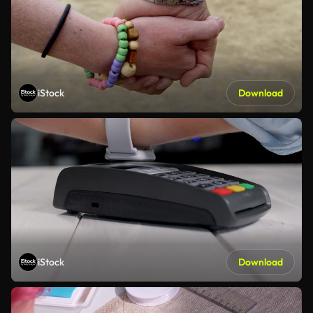
iStock
Download
iStock
Download