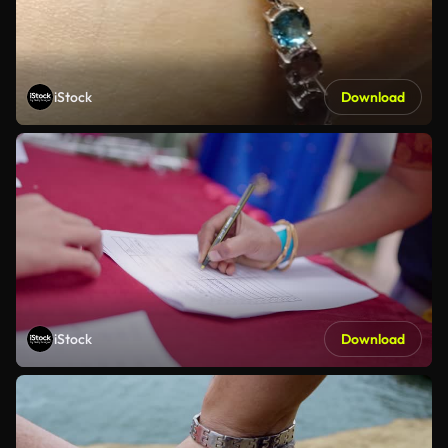
iStock
Download
iStock
Download