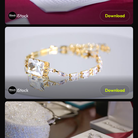
iStock
Download
iStock
Download