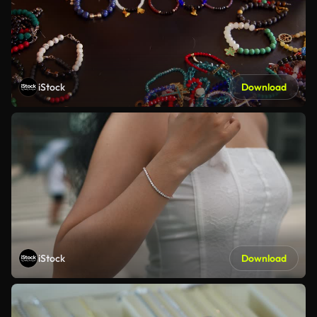
iStock
Download
iStock
Download