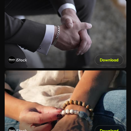
iStock
Download
iStock
Download