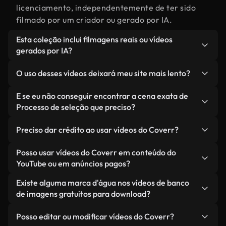
licenciamento, independentemente de ter sido
filmado por um criador ou gerado por IA.
Esta coleção inclui filmagens reais ou vídeos
gerados por IA?
Ambas. Esta é uma biblioteca híbrida composta
O uso desses vídeos deixará meu site mais lento?
por filmagens reais, feitas por humanos,
relacionadas a Processo de seleção, juntamente
Não, se você selecionar nossas versões
E se eu não conseguir encontrar a cena exata de
com vídeos gerados por IA. Cada vídeo é
otimizadas. Oferecemos formatos leves e prontos
Processo de seleção que preciso?
claramente identificado para que você sempre
para a web, projetados para uso em segundo plano
Você pode criar um instantaneamente usando o
saiba o que está usando.
— mantendo a alta qualidade, minimizando os
Preciso dar crédito ao usar vídeos do Coverr?
Coverr AI Studio. Basta descrever a cena — como
tempos de carregamento e melhorando métricas
"Processo de seleção ao pôr do sol" — e o Studio
Não é necessário dar crédito. Todos os vídeos em
Posso usar vídeos do Coverr em conteúdo do
como LCP.
gerará um vídeo personalizado para você em
nossa biblioteca são livres de direitos autorais e
YouTube ou em anúncios pagos?
segundos, alinhado com nossos padrões de
podem ser usados sem mencionar o criador —
Sim. Todas as imagens de arquivo da Coverr
Existe alguma marca d'água nos vídeos de banco
licenciamento.
embora isso seja sempre bem-vindo.
podem ser usadas em vídeos monetizados do
de imagens gratuitos para download?
YouTube, promoções em redes sociais e anúncios
Não. Nenhum dos nossos vídeos gratuitos — sejam
de clientes — desde que você não esteja
Posso editar ou modificar vídeos do Coverr?
reais ou gerados por IA — inclui marcas d'água.