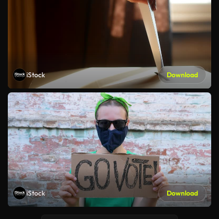
iStock
Download
iStock
Download