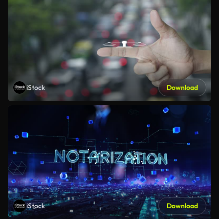
iStock
Download
iStock
Download