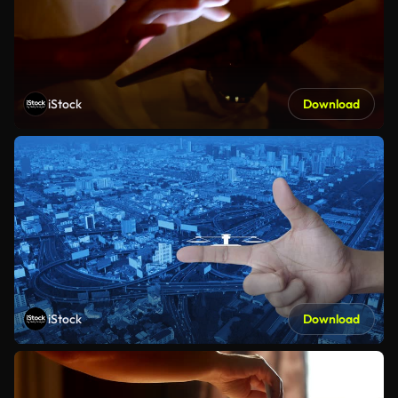
iStock
Download
iStock
Download