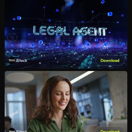
iStock
Download
iStock
Download