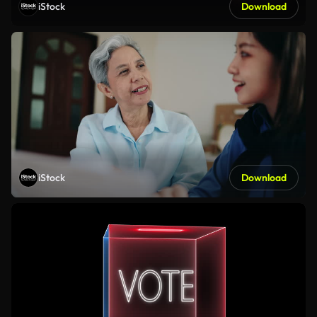
iStock
Download
iStock
Download