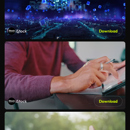
iStock
Download
iStock
Download