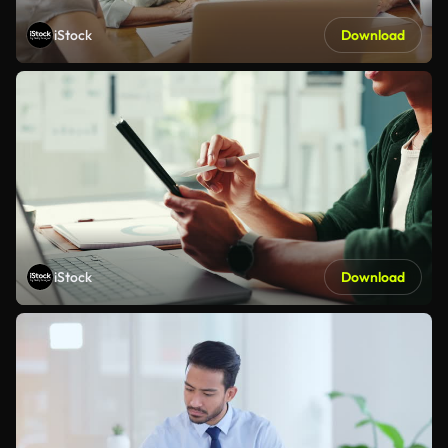
iStock
Download
iStock
Download