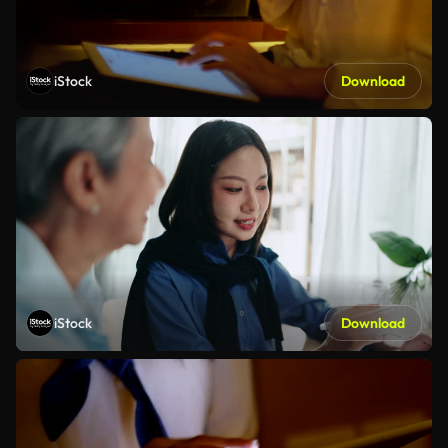
iStock
Download
iStock
Download