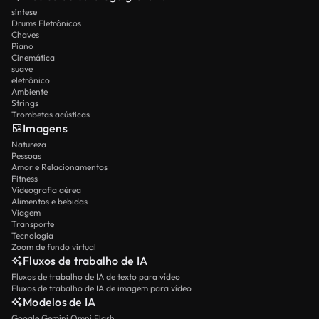
síntese
Drums Eletrônicos
Chaves
Piano
Cinemática
suave
eletrônico
Ambiente
Strings
Trombetas acústicas
Imagens
Natureza
Pessoas
Amor e Relacionamentos
Fitness
Videografia aérea
Alimentos e bebidas
Viagem
Transporte
Tecnologia
Zoom de fundo virtual
Fluxos de trabalho de IA
Fluxos de trabalho de IA de texto para vídeo
Fluxos de trabalho de IA de imagem para vídeo
Modelos de IA
Google Gemini Omni Flash