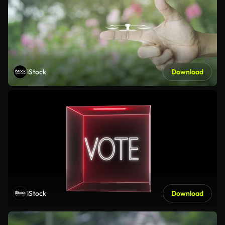
iStock
Download
iStock
Download