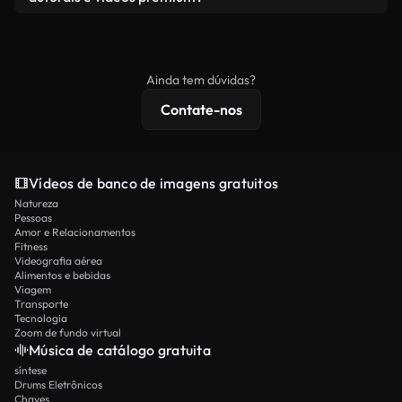
produto final esteja de acordo com nossa licença e
Os vídeos isentos de royalties incluem direitos
não seja redistribuído como conteúdo bruto de
comerciais, enquanto o conteúdo premium inclui
banco de imagens.
imagens exclusivas, resolução 4K e proteções de
Ainda tem dúvidas?
licenciamento estendidas.
Contate-nos
Vídeos de banco de imagens gratuitos
Natureza
Pessoas
Amor e Relacionamentos
Fitness
Videografia aérea
Alimentos e bebidas
Viagem
Transporte
Tecnologia
Zoom de fundo virtual
Música de catálogo gratuita
síntese
Drums Eletrônicos
Chaves