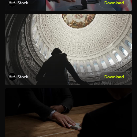
iStock
Download
iStock
Download