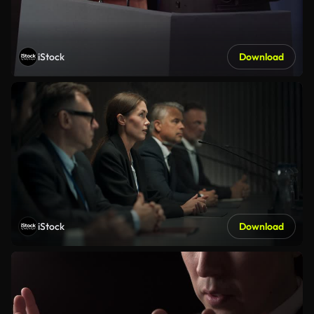
iStock
Download
iStock
Download