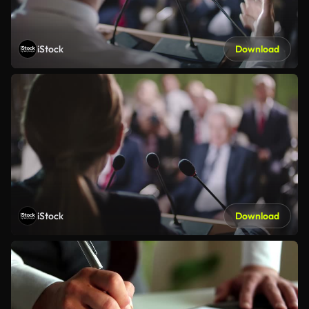
iStock
Download
iStock
Download