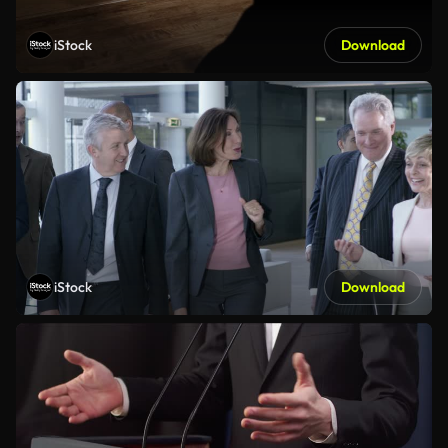
iStock
Download
iStock
Download