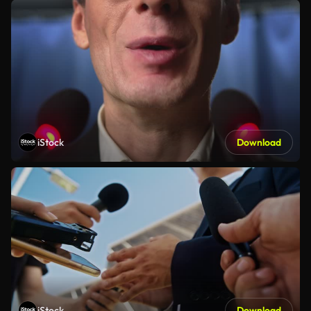
iStock
Download
iStock
Download