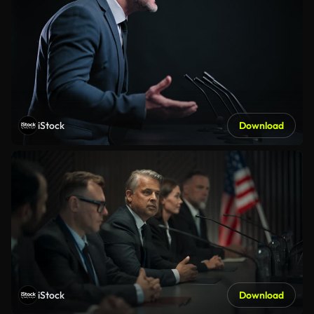
iStock
Download
iStock
Download