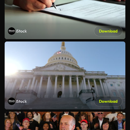
iStock
Download
iStock
Download