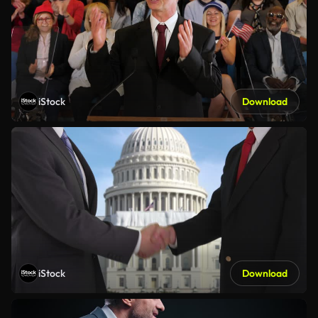
iStock
Download
iStock
Download