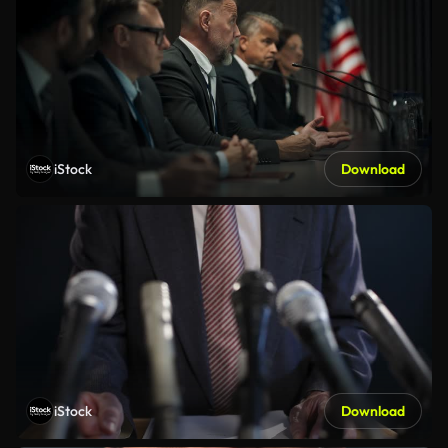
iStock
Download
iStock
Download