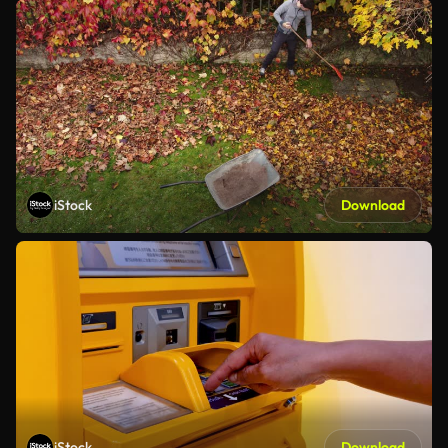
iStock
Download
iStock
Download