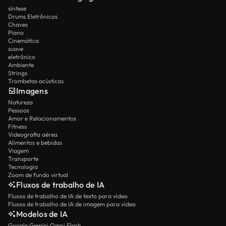
síntese
Drums Eletrônicos
Chaves
Piano
Cinemática
suave
eletrônico
Ambiente
Strings
Trombetas acústicas
Imagens
Natureza
Pessoas
Amor e Relacionamentos
Fitness
Videografia aérea
Alimentos e bebidas
Viagem
Transporte
Tecnologia
Zoom de fundo virtual
Fluxos de trabalho de IA
Fluxos de trabalho de IA de texto para vídeo
Fluxos de trabalho de IA de imagem para vídeo
Modelos de IA
Google Gemini Omni Flash