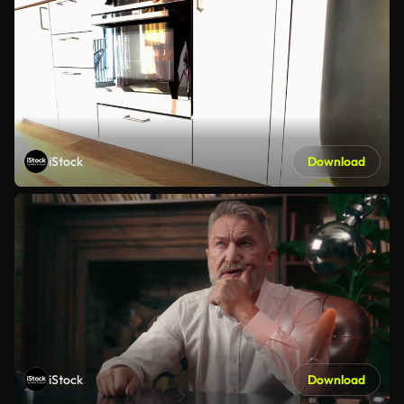
iStock
Download
iStock
Download