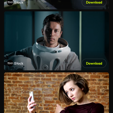
iStock
Download
iStock
Download