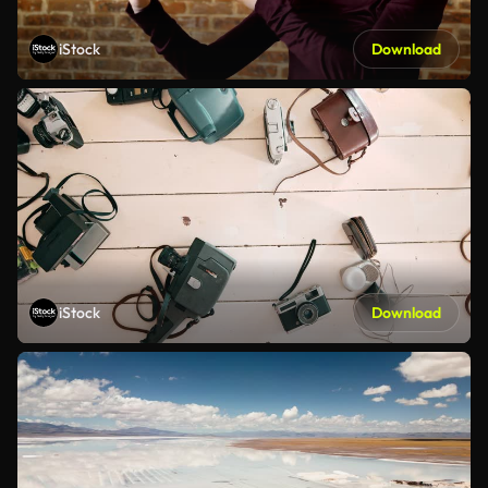
iStock
Download
iStock
Download