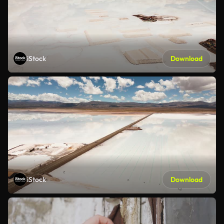
iStock
Download
iStock
Download