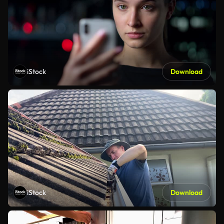
iStock
Download
iStock
Download