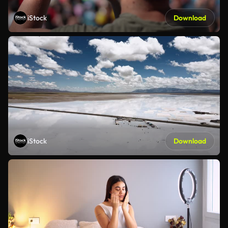
iStock
Download
iStock
Download