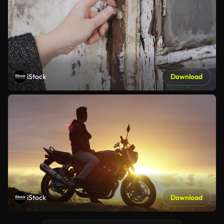
iStock
Download
iStock
Download