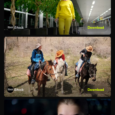
iStock
Download
iStock
Download