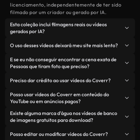
licenciamento, independentemente de ter sido
filmado por um criador ou gerado por IA.
Esta coleção inclui filmagens reais ou vídeos
gerados por IA?
Ambas. Esta é uma biblioteca híbrida composta
O uso desses vídeos deixará meu site mais lento?
por filmagens reais, feitas por humanos,
relacionadas a Pessoas que tiram foto, juntamente
Não, se você selecionar nossas versões
E se eu não conseguir encontrar a cena exata de
com vídeos gerados por IA. Cada vídeo é
otimizadas. Oferecemos formatos leves e prontos
Pessoas que tiram foto que preciso?
claramente identificado para que você sempre
para a web, projetados para uso em segundo plano
Você pode criar um instantaneamente usando o
saiba o que está usando.
— mantendo a alta qualidade, minimizando os
Preciso dar crédito ao usar vídeos do Coverr?
Coverr AI Studio. Basta descrever a cena — como
tempos de carregamento e melhorando métricas
"Pessoas que tiram foto ao pôr do sol" — e o Studio
Não é necessário dar crédito. Todos os vídeos em
Posso usar vídeos do Coverr em conteúdo do
como LCP.
gerará um vídeo personalizado para você em
nossa biblioteca são livres de direitos autorais e
YouTube ou em anúncios pagos?
segundos, alinhado com nossos padrões de
podem ser usados sem mencionar o criador —
Sim. Todas as imagens de arquivo da Coverr
Existe alguma marca d'água nos vídeos de banco
licenciamento.
embora isso seja sempre bem-vindo.
podem ser usadas em vídeos monetizados do
de imagens gratuitos para download?
YouTube, promoções em redes sociais e anúncios
Não. Nenhum dos nossos vídeos gratuitos — sejam
de clientes — desde que você não esteja
Posso editar ou modificar vídeos do Coverr?
reais ou gerados por IA — inclui marcas d'água.