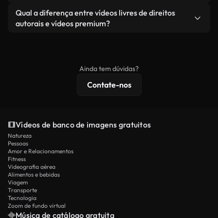
revendendo ou redistribuindo as imagens em si
Você recebe imagens limpas e prontas para usar.
Sim. Você pode cortar, recortar ou remixar nossos
Qual a diferença entre vídeos livres de direitos
como um produto independente.
vídeos livremente. Apenas certifique-se de que o
autorais e vídeos premium?
produto final esteja de acordo com nossa licença e
Os vídeos isentos de royalties incluem direitos
não seja redistribuído como conteúdo bruto de
comerciais, enquanto o conteúdo premium inclui
banco de imagens.
imagens exclusivas, resolução 4K e proteções de
Ainda tem dúvidas?
licenciamento estendidas.
Contate-nos
Vídeos de banco de imagens gratuitos
Natureza
Pessoas
Amor e Relacionamentos
Fitness
Videografia aérea
Alimentos e bebidas
Viagem
Transporte
Tecnologia
Zoom de fundo virtual
Música de catálogo gratuita