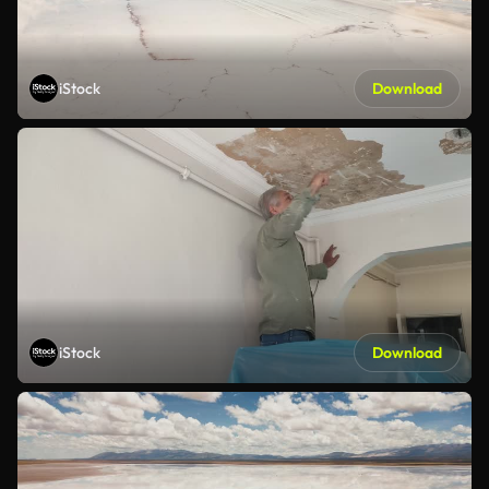
iStock
Download
iStock
Download