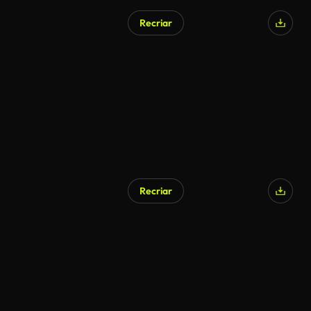
Recriar
Recriar