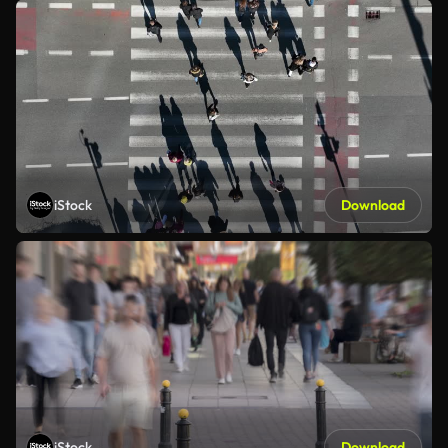
iStock
Download
iStock
Download