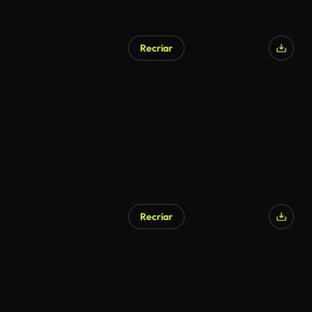
Recriar
Recriar