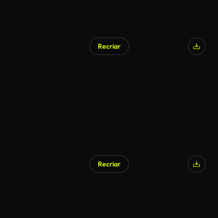
Recriar
Recriar