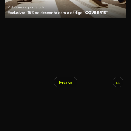
Patrocinado por iStock
Exclusivo: -15% de desconto com o código
"COVERR15"
Recriar