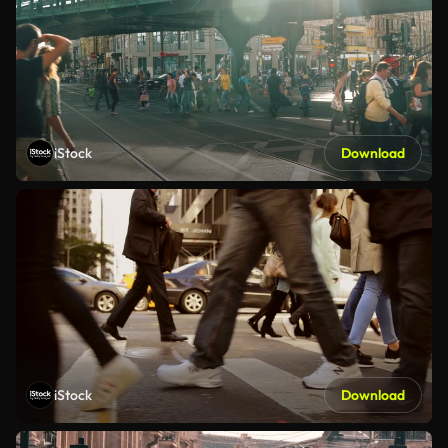
iStock
Download
iStock
Download