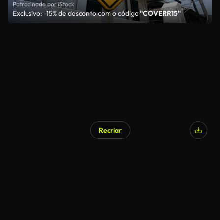
Patrocinado por iStock
Exclusivo: -15% de desconto com o código
"COVERR15"
Recriar