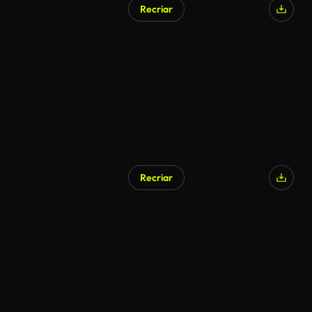
Recriar
Recriar