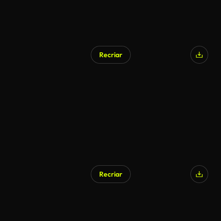
Recriar
Recriar