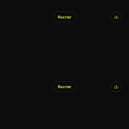
Recriar
Recriar