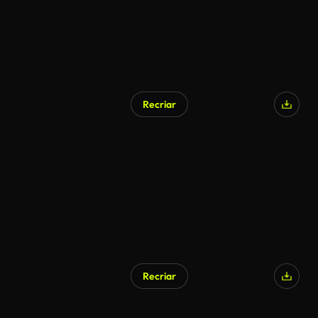
Recriar
Recriar