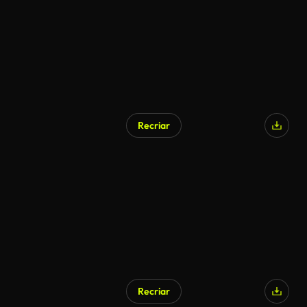
Recriar
Recriar