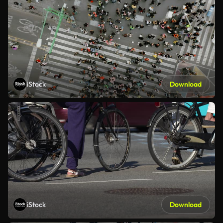
iStock
Download
iStock
Download