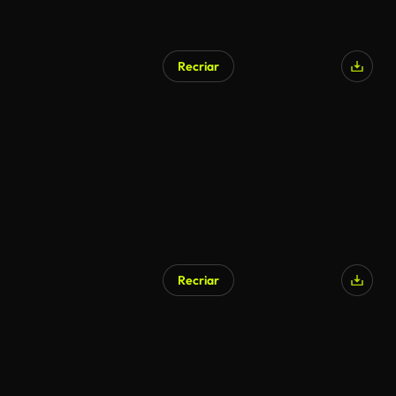
Recriar
Recriar