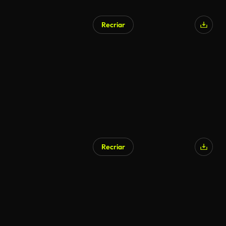
Recriar
Recriar