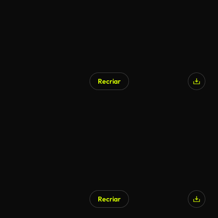
Recriar
Recriar