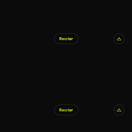
Recriar
Recriar