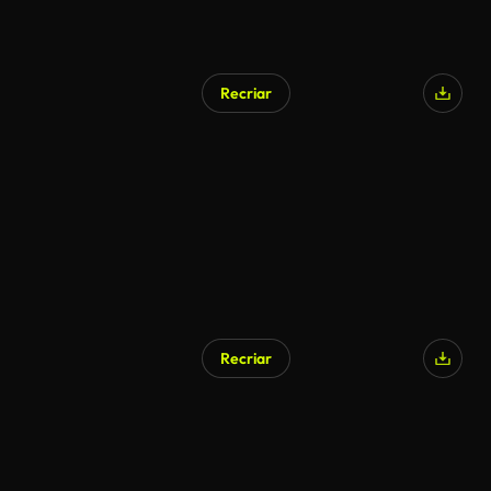
Recriar
Recriar