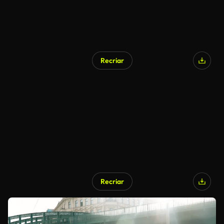
Recriar
Recriar