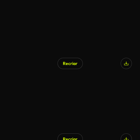
Recriar
Recriar