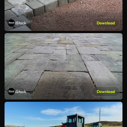
iStock
Download
iStock
Download