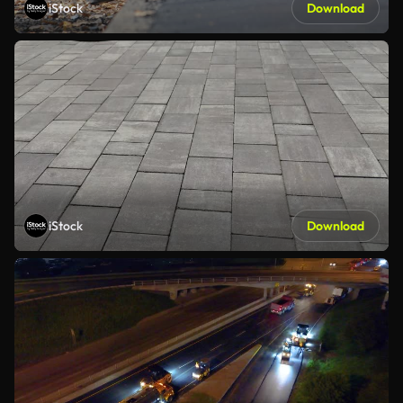
iStock
Download
iStock
Download