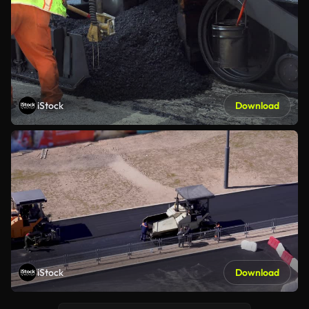
iStock
Download
iStock
Download