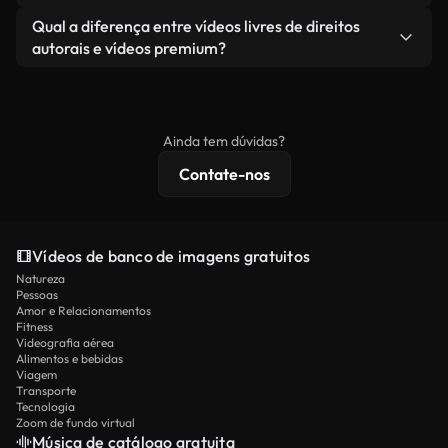
revendendo ou redistribuindo as imagens em si
Você recebe imagens limpas e prontas para usar.
Sim. Você pode cortar, recortar ou remixar nossos
Qual a diferença entre vídeos livres de direitos
como um produto independente.
vídeos livremente. Apenas certifique-se de que o
autorais e vídeos premium?
produto final esteja de acordo com nossa licença e
Os vídeos isentos de royalties incluem direitos
não seja redistribuído como conteúdo bruto de
comerciais, enquanto o conteúdo premium inclui
banco de imagens.
imagens exclusivas, resolução 4K e proteções de
Ainda tem dúvidas?
licenciamento estendidas.
Contate-nos
Vídeos de banco de imagens gratuitos
Natureza
Pessoas
Amor e Relacionamentos
Fitness
Videografia aérea
Alimentos e bebidas
Viagem
Transporte
Tecnologia
Zoom de fundo virtual
Música de catálogo gratuita