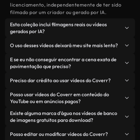
licenciamento, independentemente de ter sido
filmado por um criador ou gerado por IA.
Esta coleção inclui filmagens reais ou vídeos
gerados por IA?
Ambas. Esta é uma biblioteca híbrida composta
O uso desses vídeos deixará meu site mais lento?
por filmagens reais, feitas por humanos,
relacionadas a pavimentação, juntamente com
Não, se você selecionar nossas versões
E se eu não conseguir encontrar a cena exata de
vídeos gerados por IA. Cada vídeo é claramente
otimizadas. Oferecemos formatos leves e prontos
pavimentação que preciso?
identificado para que você sempre saiba o que
para a web, projetados para uso em segundo plano
Você pode criar um instantaneamente usando o
está usando.
— mantendo a alta qualidade, minimizando os
Preciso dar crédito ao usar vídeos do Coverr?
Coverr AI Studio. Basta descrever a cena — como
tempos de carregamento e melhorando métricas
"pavimentação ao pôr do sol" — e o Studio gerará
Não é necessário dar crédito. Todos os vídeos em
Posso usar vídeos do Coverr em conteúdo do
como LCP.
um vídeo personalizado para você em segundos,
nossa biblioteca são livres de direitos autorais e
YouTube ou em anúncios pagos?
alinhado com nossos padrões de licenciamento.
podem ser usados sem mencionar o criador —
Sim. Todas as imagens de arquivo da Coverr
Existe alguma marca d'água nos vídeos de banco
embora isso seja sempre bem-vindo.
podem ser usadas em vídeos monetizados do
de imagens gratuitos para download?
YouTube, promoções em redes sociais e anúncios
Não. Nenhum dos nossos vídeos gratuitos — sejam
de clientes — desde que você não esteja
Posso editar ou modificar vídeos do Coverr?
reais ou gerados por IA — inclui marcas d'água.