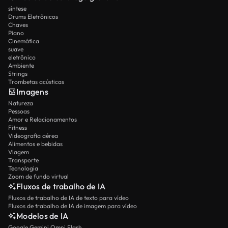
síntese
Drums Eletrônicos
Chaves
Piano
Cinemática
suave
eletrônico
Ambiente
Strings
Trombetas acústicas
Imagens
Natureza
Pessoas
Amor e Relacionamentos
Fitness
Videografia aérea
Alimentos e bebidas
Viagem
Transporte
Tecnologia
Zoom de fundo virtual
Fluxos de trabalho de IA
Fluxos de trabalho de IA de texto para vídeo
Fluxos de trabalho de IA de imagem para vídeo
Modelos de IA
Google Gemini Omni Flash