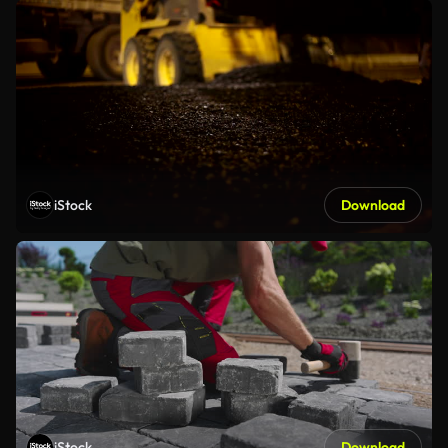
iStock
Download
iStock
Download