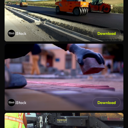
iStock
Download
iStock
Download