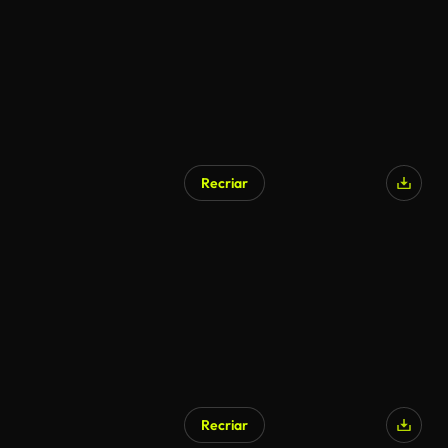
Recriar
Recriar