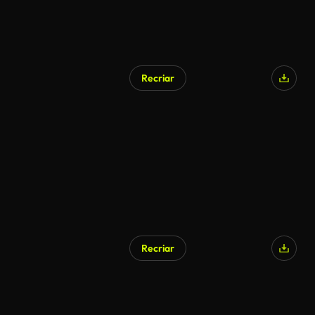
Recriar
Recriar