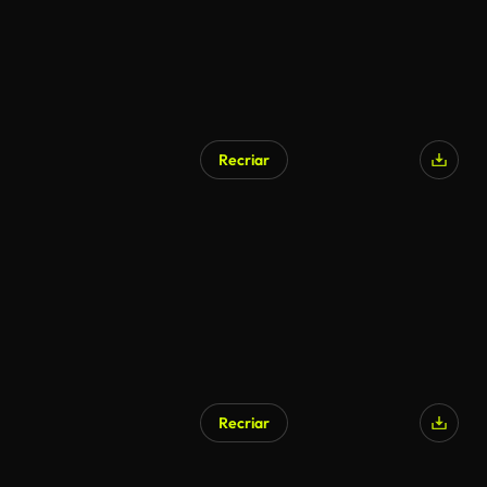
Recriar
Recriar