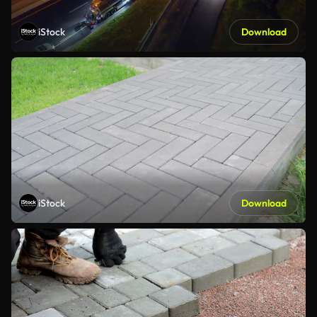
iStock
Download
iStock
Download