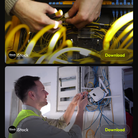
iStock
Download
iStock
Download