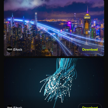
iStock
Download
iStock
Download