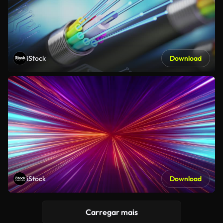
iStock
Download
iStock
Download
Carregar mais