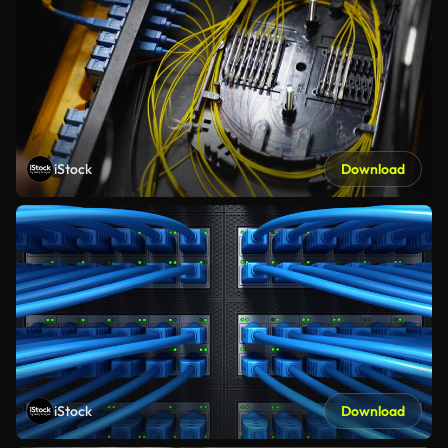
iStock
Download
iStock
Download