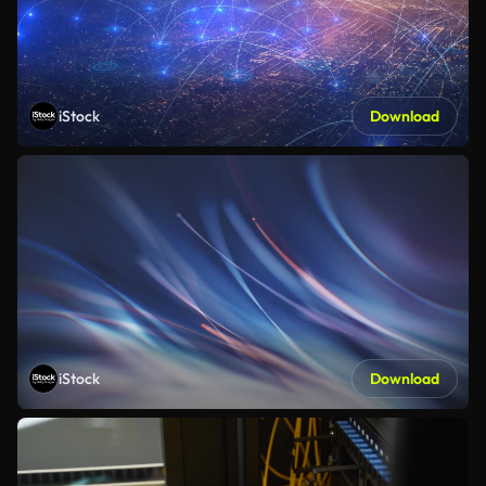
iStock
Download
iStock
Download