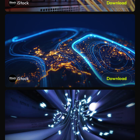
iStock
Download
iStock
Download