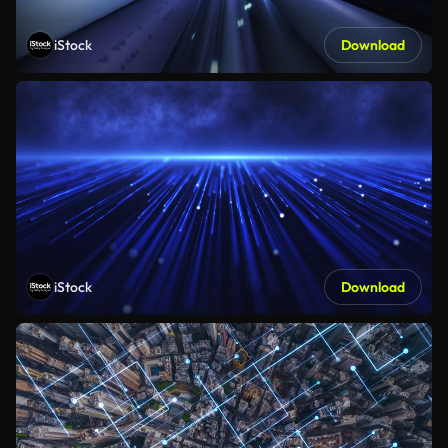
iStock
Download
iStock
Download