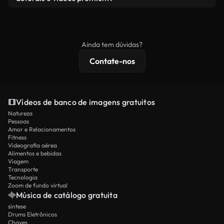
produto final esteja de acordo com nossa licença e
Os vídeos isentos de royalties incluem direitos
não seja redistribuído como conteúdo bruto de
comerciais, enquanto o conteúdo premium inclui
banco de imagens.
imagens exclusivas, resolução 4K e proteções de
Ainda tem dúvidas?
licenciamento estendidas.
Contate-nos
Vídeos de banco de imagens gratuitos
Natureza
Pessoas
Amor e Relacionamentos
Fitness
Videografia aérea
Alimentos e bebidas
Viagem
Transporte
Tecnologia
Zoom de fundo virtual
Música de catálogo gratuita
síntese
Drums Eletrônicos
Chaves