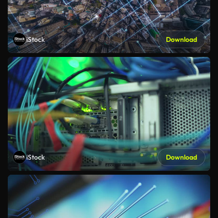
iStock
Download
iStock
Download