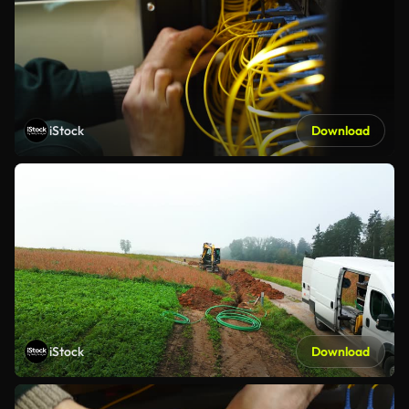
iStock
Download
iStock
Download