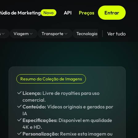
túdio de Marketing
API
Preços
Entrar
Novo
Ver tudo
s
Viagem
Transporte
Tecnologia
Zoom De Fundo
Resumo da Coleção de Imagens
Licença:
Livre de royalties para uso
comercial.
Conteúdo:
Vídeos originais e gerados por
IA
Especificações:
Disponível em qualidade
4K e HD.
Personalização:
Remixe esta imagem ou