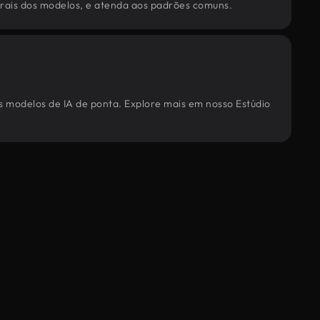
torais dos modelos, e atenda aos padrões comuns.
os modelos de IA de ponta. Explore mais em nosso Estúdio