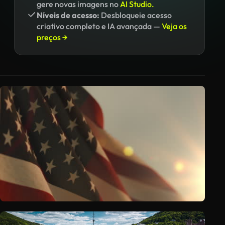
gere novas imagens no
AI Studio.
Níveis de acesso:
Desbloqueie acesso
criativo completo e IA avançada —
Veja os
preços →