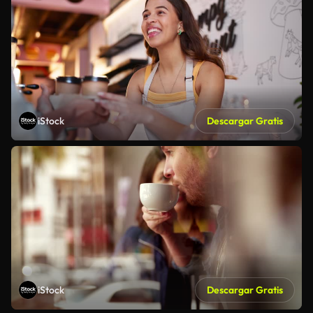
iStock
Descargar Gratis
iStock
Descargar Gratis