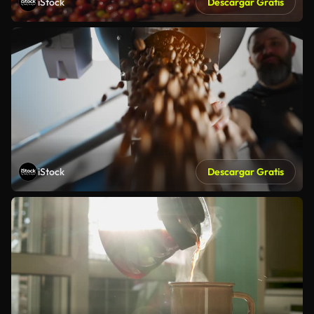
iStock
Descargar Gratis
iStock
Descargar Gratis