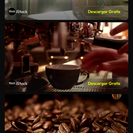
iStock
Descargar Gratis
iStock
Descargar Gratis