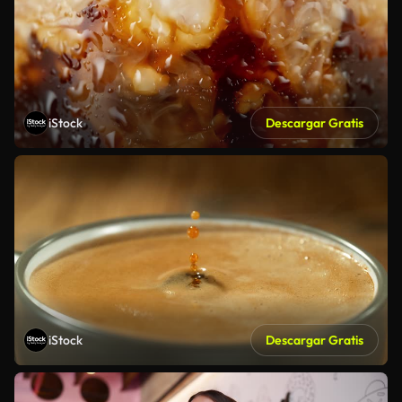
iStock
Descargar Gratis
iStock
Descargar Gratis