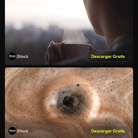
iStock
Descargar Gratis
iStock
Descargar Gratis