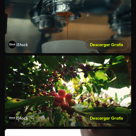
iStock
Descargar Gratis
iStock
Descargar Gratis