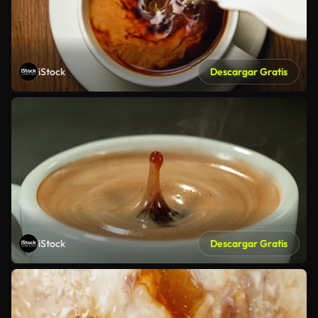
iStock
Descargar Gratis
iStock
Descargar Gratis