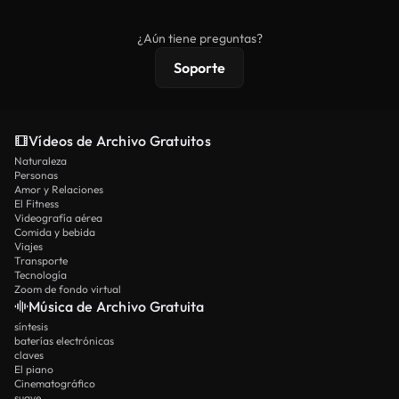
comerciales estándar; el contenido premium
ofrece metraje exclusivo, resolución 4K y
¿Aún tiene preguntas?
protecciones de licencia extendidas.
Soporte
Vídeos de Archivo Gratuitos
Naturaleza
Personas
Amor y Relaciones
El Fitness
Videografía aérea
Comida y bebida
Viajes
Transporte
Tecnología
Zoom de fondo virtual
Música de Archivo Gratuita
síntesis
baterías electrónicas
claves
El piano
Cinematográfico
suave