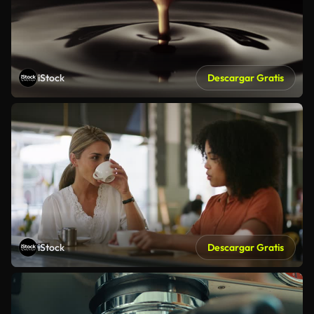
iStock
Descargar Gratis
iStock
Descargar Gratis