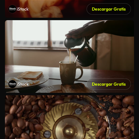
iStock
Descargar Gratis
iStock
Descargar Gratis