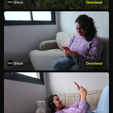
iStock
Download
iStock
Download