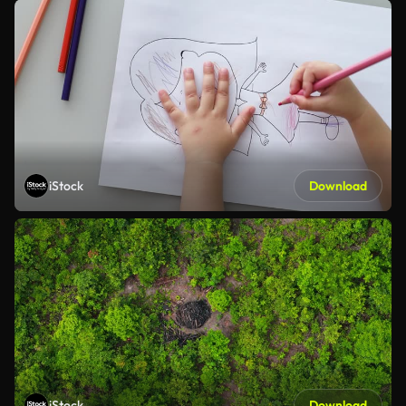
iStock
Download
iStock
Download