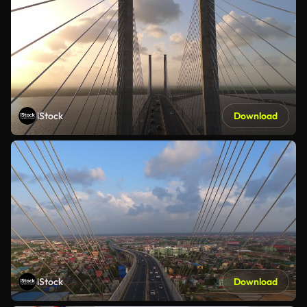
iStock
Download
iStock
Download