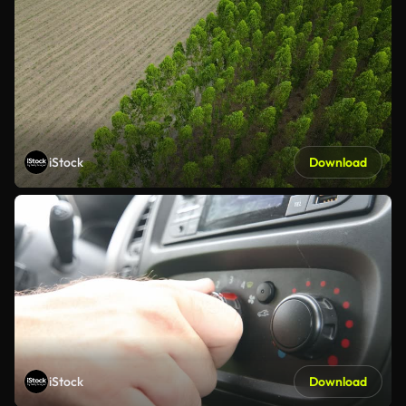
iStock
Download
iStock
Download