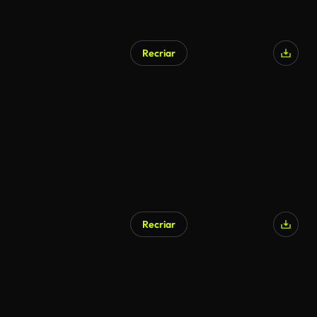
Recriar
Recriar