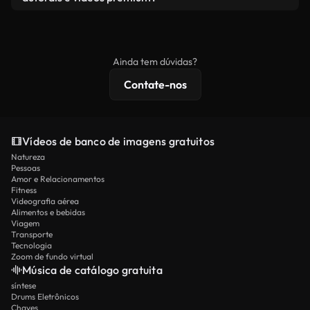
produto final esteja de acordo com nossa licença e
Os vídeos isentos de royalties incluem direitos
não seja redistribuído como conteúdo bruto de
comerciais, enquanto o conteúdo premium inclui
banco de imagens.
imagens exclusivas, resolução 4K e proteções de
Ainda tem dúvidas?
licenciamento estendidas.
Contate-nos
Vídeos de banco de imagens gratuitos
Natureza
Pessoas
Amor e Relacionamentos
Fitness
Videografia aérea
Alimentos e bebidas
Viagem
Transporte
Tecnologia
Zoom de fundo virtual
Música de catálogo gratuita
síntese
Drums Eletrônicos
Chaves