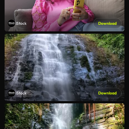
iStock
Download
iStock
Download