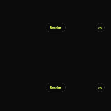
Recriar
Recriar