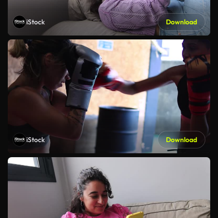
iStock
Download
iStock
Download