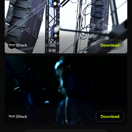
iStock
Download
iStock
Download