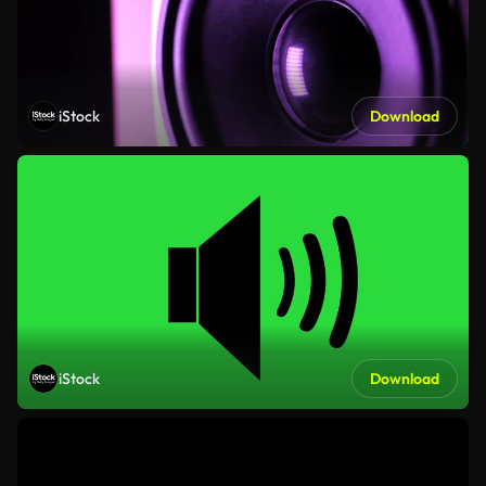
iStock
Download
iStock
Download