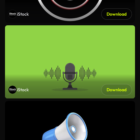
iStock
Download
iStock
Download