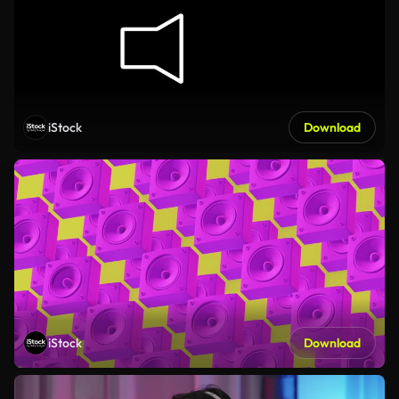
iStock
Download
iStock
Download