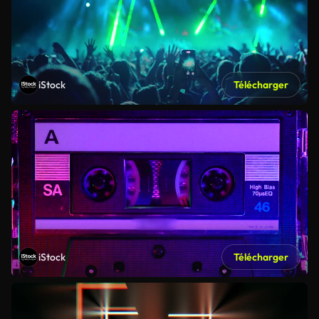
iStock
Télécharger
iStock
Télécharger