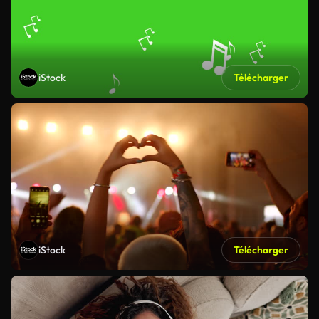
iStock
Télécharger
iStock
Télécharger