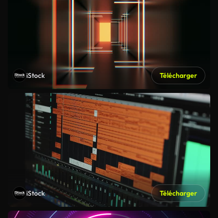
iStock
Télécharger
iStock
Télécharger