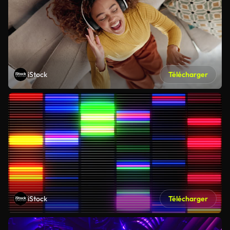
iStock
Télécharger
iStock
Télécharger