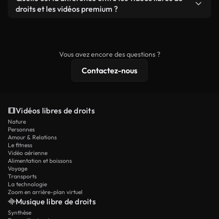
prêtes à l'emploi.
remixer nos vidéos. Assurez-vous simplement que
droits et les vidéos premium ?
le produit final respecte notre licence et ne soit
Les vidéos libres de droits incluent les droits
pas redistribué en tant que contenu libre de droits.
commerciaux, tandis que le contenu premium
comprend des séquences exclusives, une
Vous avez encore des questions ?
résolution 4K et des protections de licence
Contactez-nous
étendues.
Vidéos libres de droits
Nature
Personnes
Amour & Relations
Le fitness
Vidéo aérienne
Alimentation et boissons
Voyage
Transports
La technologie
Zoom en arrière-plan virtuel
Musique libre de droits
Synthèse