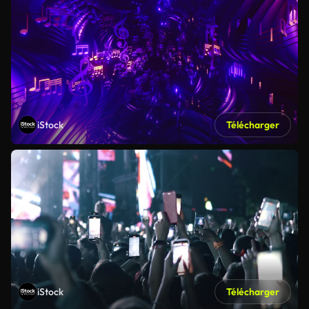
iStock
Télécharger
iStock
Télécharger