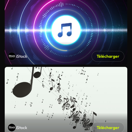
iStock
Télécharger
iStock
Télécharger