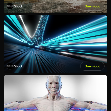
iStock
Download
iStock
Download