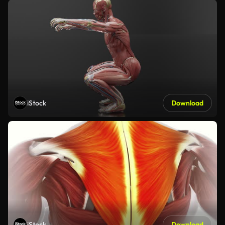
iStock
Download
iStock
Download