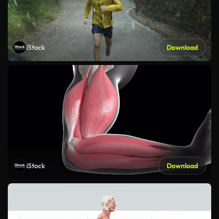
iStock
Download
iStock
Download