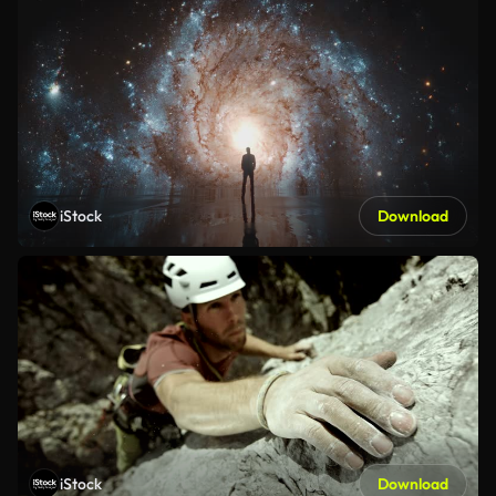
iStock
Download
iStock
Download