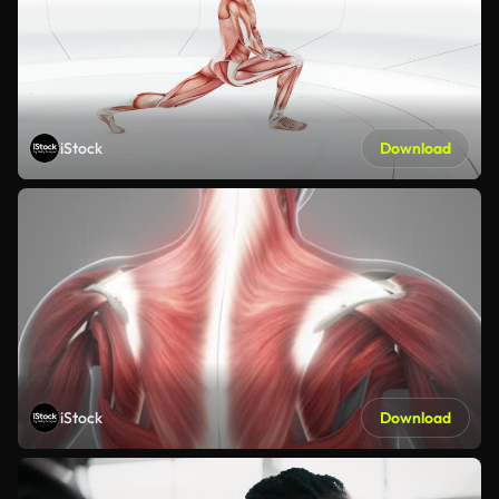
iStock
Download
iStock
Download