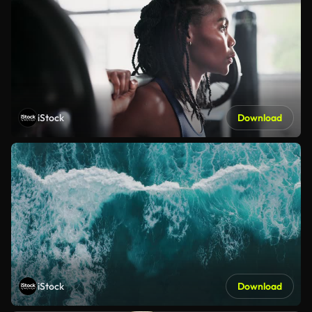
iStock
Download
iStock
Download