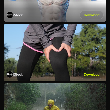
iStock
Download
iStock
Download