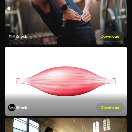
iStock
Download
iStock
Download