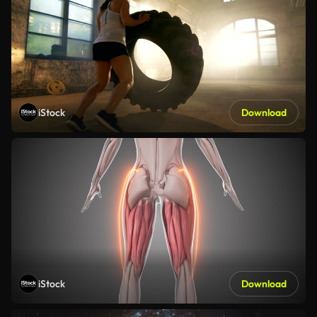
iStock
Download
iStock
Download