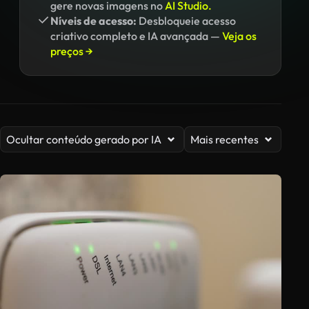
gere novas imagens no
AI Studio.
Níveis de acesso:
Desbloqueie acesso
criativo completo e IA avançada —
Veja os
preços →
Ocultar conteúdo gerado por IA
Mais recentes