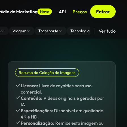
túdio de Marketing
API
Preços
Entrar
Novo
Ver tudo
s
Viagem
Transporte
Tecnologia
Zoom De Fundo
Resumo da Coleção de Imagens
Licença:
Livre de royalties para uso
comercial.
Conteúdo:
Vídeos originais e gerados por
IA
Especificações:
Disponível em qualidade
4K e HD.
Personalização:
Remixe esta imagem ou