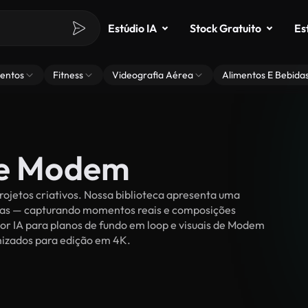
Estúdio IA
Stock Gratuito
Es
entos
Fitness
Videografia Aérea
Alimentos E Bebida
de Modem
ojetos criativos. Nossa biblioteca apresenta uma
ssoas — capturando momentos reais e composições
por IA para planos de fundo em loop e visuais de Modem
timizados para edição em 4K.