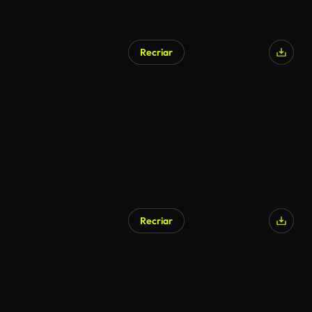
Recriar
Recriar