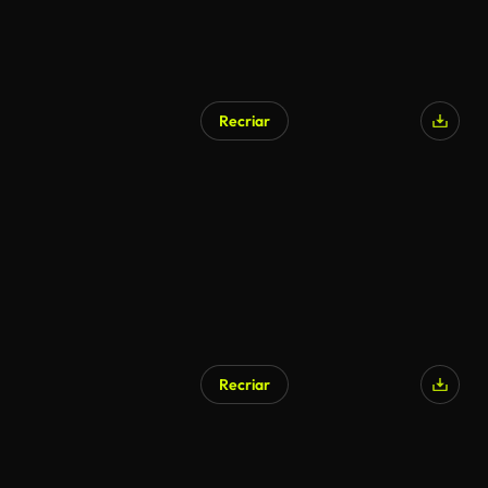
Recriar
Recriar