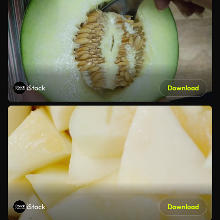
iStock
Download
iStock
Download