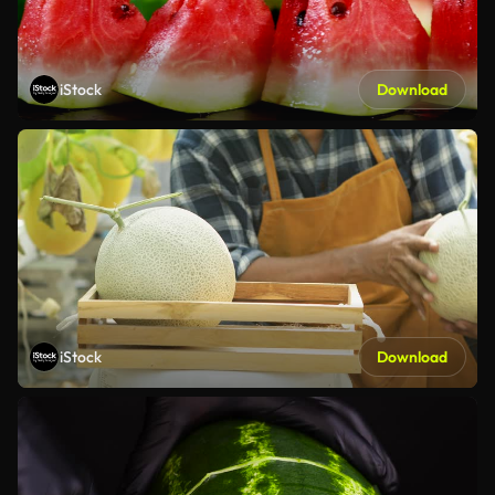
iStock
Download
iStock
Download