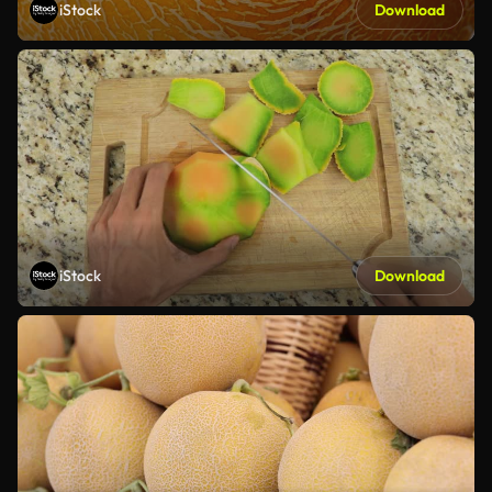
iStock
Download
iStock
Download