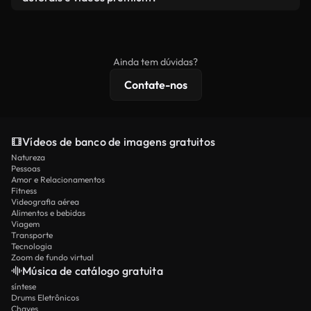
produto final esteja de acordo com nossa licença e
Os vídeos isentos de royalties incluem direitos
não seja redistribuído como conteúdo bruto de
comerciais, enquanto o conteúdo premium inclui
banco de imagens.
imagens exclusivas, resolução 4K e proteções de
Ainda tem dúvidas?
licenciamento estendidas.
Contate-nos
Vídeos de banco de imagens gratuitos
Natureza
Pessoas
Amor e Relacionamentos
Fitness
Videografia aérea
Alimentos e bebidas
Viagem
Transporte
Tecnologia
Zoom de fundo virtual
Música de catálogo gratuita
síntese
Drums Eletrônicos
Chaves