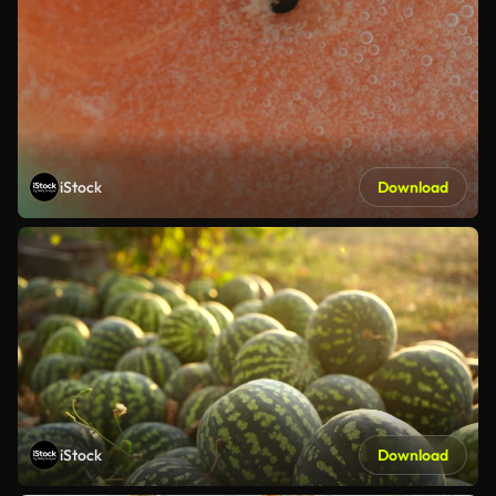
iStock
Download
iStock
Download