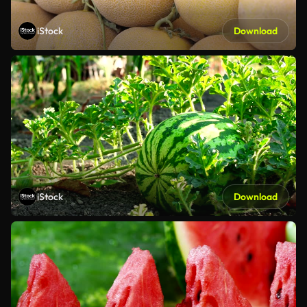
iStock
Download
iStock
Download