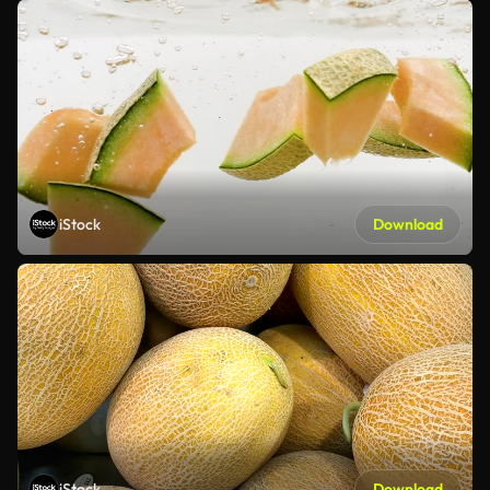
iStock
Download
iStock
Download