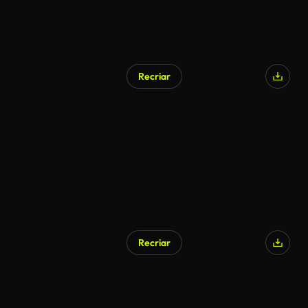
Recriar
Recriar