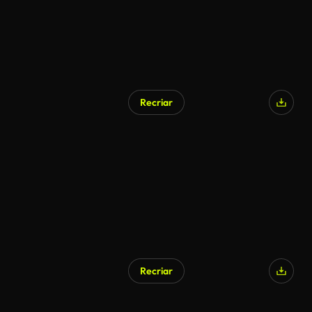
Recriar
Recriar