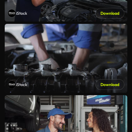
iStock
Download
iStock
Download