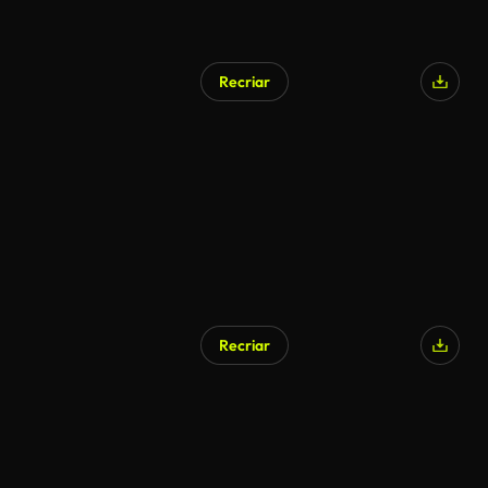
Recriar
Recriar