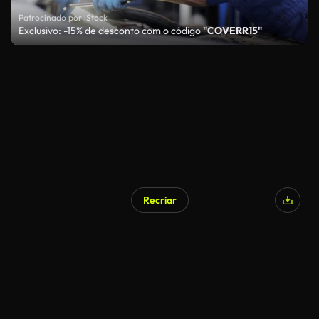
Patrocinado por iStock
Exclusivo: -15% de desconto com o código
"COVERR15"
Recriar