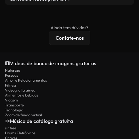
produto final esteja de acordo com nossa licença e
Os vídeos isentos de royalties incluem direitos
não seja redistribuído como conteúdo bruto de
comerciais, enquanto o conteúdo premium inclui
banco de imagens.
imagens exclusivas, resolução 4K e proteções de
Ainda tem dúvidas?
licenciamento estendidas.
Contate-nos
Vídeos de banco de imagens gratuitos
Natureza
Pessoas
Amor e Relacionamentos
Fitness
Videografia aérea
Alimentos e bebidas
Viagem
Transporte
Tecnologia
Zoom de fundo virtual
Música de catálogo gratuita
síntese
Drums Eletrônicos
Chaves