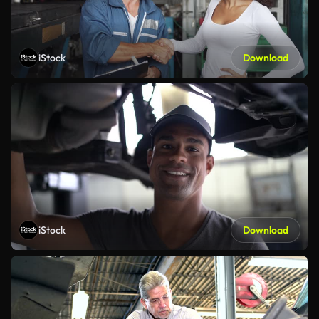
iStock
Download
iStock
Download