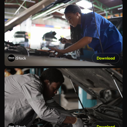
iStock
Download
iStock
Download