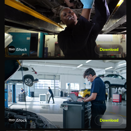
iStock
Download
iStock
Download