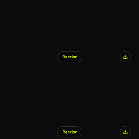
Recriar
Recriar