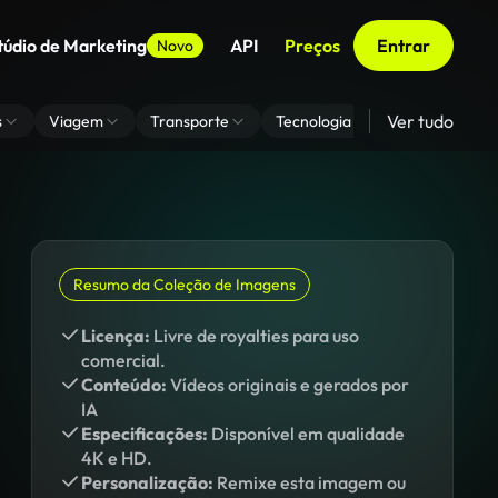
túdio de Marketing
API
Preços
Entrar
Novo
Ver tudo
s
Viagem
Transporte
Tecnologia
Zoom De Fundo
Resumo da Coleção de Imagens
Licença:
Livre de royalties para uso
comercial.
Conteúdo:
Vídeos originais e gerados por
IA
Especificações:
Disponível em qualidade
4K e HD.
Personalização:
Remixe esta imagem ou