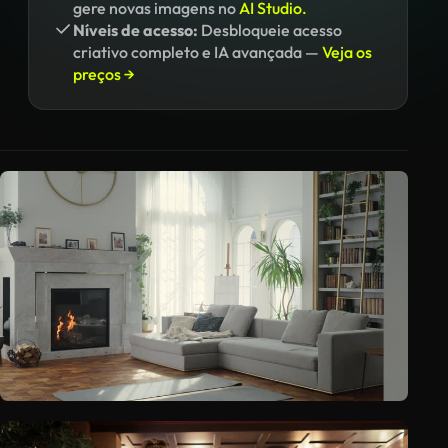
gere novas imagens no
AI Studio.
Níveis de acesso:
Desbloqueie acesso
criativo completo e IA avançada —
Veja os
preços →