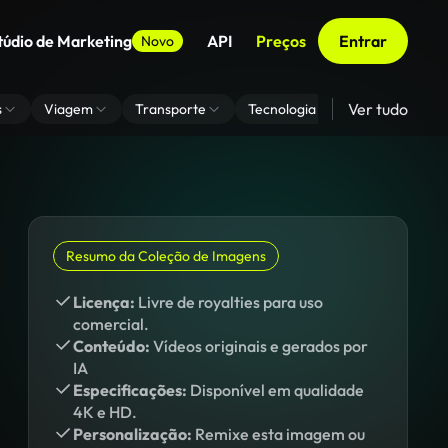
túdio de Marketing
API
Preços
Entrar
Novo
Ver tudo
s
Viagem
Transporte
Tecnologia
Zoom De Fundo
Resumo da Coleção de Imagens
Licença:
Livre de royalties para uso
comercial.
Conteúdo:
Vídeos originais e gerados por
IA
Especificações:
Disponível em qualidade
4K e HD.
Personalização:
Remixe esta imagem ou