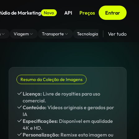
túdio de Marketing
API
Preços
Entrar
Novo
Ver tudo
s
Viagem
Transporte
Tecnologia
Zoom De Fundo
Resumo da Coleção de Imagens
Licença:
Livre de royalties para uso
comercial.
Conteúdo:
Vídeos originais e gerados por
IA
Especificações:
Disponível em qualidade
4K e HD.
Personalização:
Remixe esta imagem ou