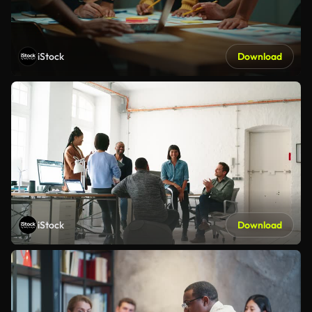
iStock
Download
iStock
Download