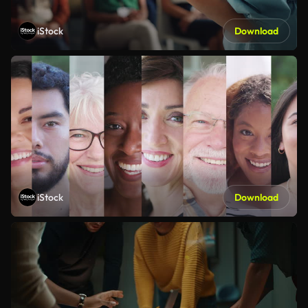
iStock
Download
iStock
Download