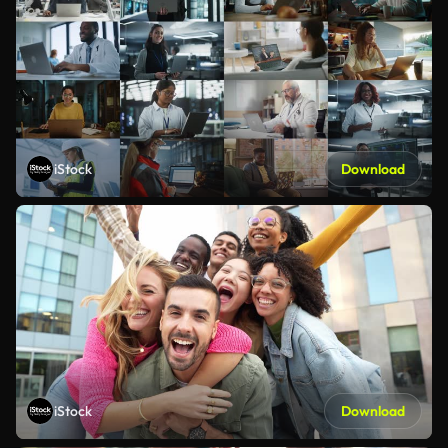
iStock
Download
iStock
Download