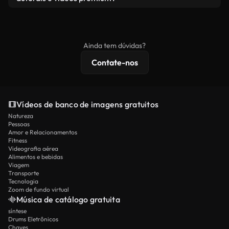
produto final esteja de acordo com nossa licença e
Os vídeos isentos de royalties incluem direitos
não seja redistribuído como conteúdo bruto de
comerciais, enquanto o conteúdo premium inclui
banco de imagens.
imagens exclusivas, resolução 4K e proteções de
Ainda tem dúvidas?
licenciamento estendidas.
Contate-nos
Vídeos de banco de imagens gratuitos
Natureza
Pessoas
Amor e Relacionamentos
Fitness
Videografia aérea
Alimentos e bebidas
Viagem
Transporte
Tecnologia
Zoom de fundo virtual
Música de catálogo gratuita
síntese
Drums Eletrônicos
Chaves