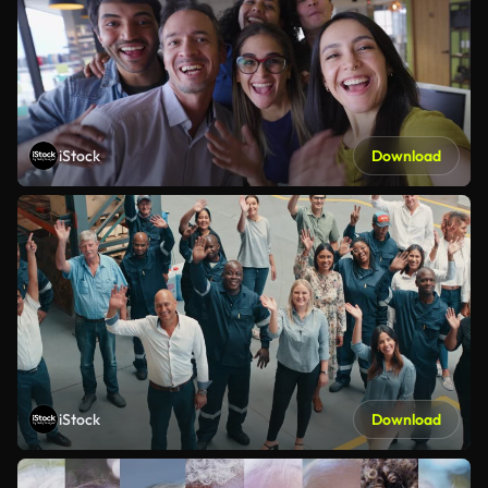
iStock
Download
iStock
Download