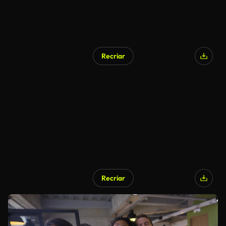
Recriar
Recriar