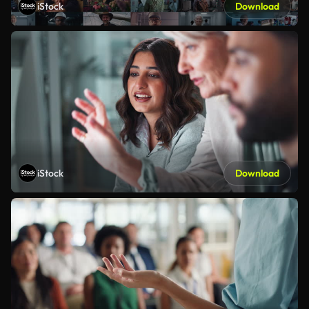
iStock
Download
iStock
Download