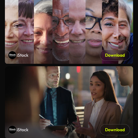
iStock
Download
iStock
Download