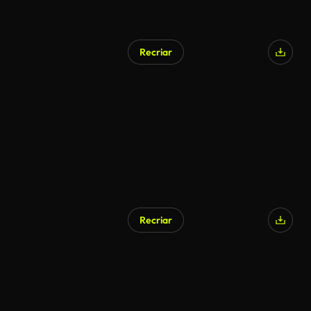
Recriar
Recriar