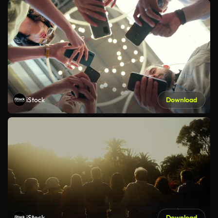
iStock
Download
iStock
Download