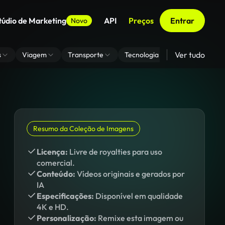
túdio de Marketing
API
Preços
Entrar
Novo
Ver tudo
s
Viagem
Transporte
Tecnologia
Zoom De Fundo
Resumo da Coleção de Imagens
Licença:
Livre de royalties para uso
comercial.
Conteúdo:
Vídeos originais e gerados por
IA
Especificações:
Disponível em qualidade
4K e HD.
Personalização:
Remixe esta imagem ou