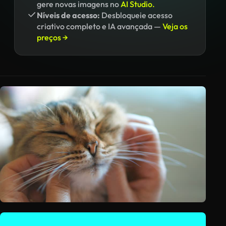
gere novas imagens no
AI Studio.
Níveis de acesso:
Desbloqueie acesso
criativo completo e IA avançada —
Veja os
preços →