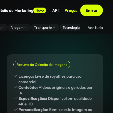
túdio de Marketing
API
Preços
Entrar
Novo
Ver tudo
s
Viagem
Transporte
Tecnologia
Zoom De Fundo
Resumo da Coleção de Imagens
Licença:
Livre de royalties para uso
comercial.
Conteúdo:
Vídeos originais e gerados por
IA
Especificações:
Disponível em qualidade
4K e HD.
Personalização:
Remixe esta imagem ou