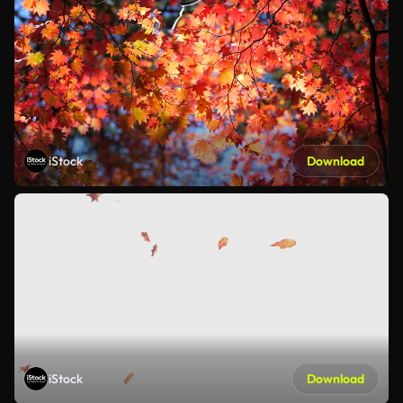
iStock
Download
iStock
Download