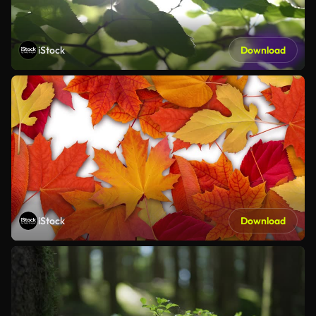
iStock
Download
iStock
Download