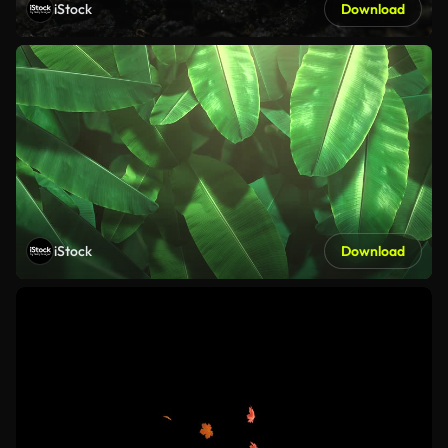
iStock
Download
iStock
Download