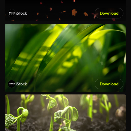
iStock
Download
iStock
Download