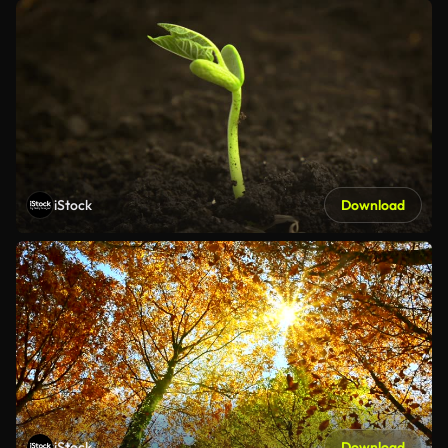
iStock
Download
iStock
Download