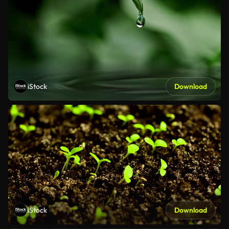
iStock
Download
iStock
Download