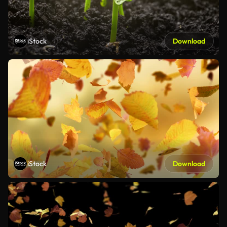
iStock
Download
iStock
Download