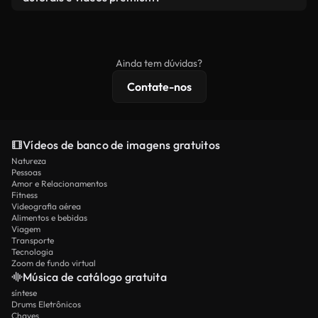
produto final esteja de acordo com nossa licença e
Os vídeos isentos de royalties incluem direitos
não seja redistribuído como conteúdo bruto de
comerciais, enquanto o conteúdo premium inclui
banco de imagens.
imagens exclusivas, resolução 4K e proteções de
Ainda tem dúvidas?
licenciamento estendidas.
Contate-nos
Vídeos de banco de imagens gratuitos
Natureza
Pessoas
Amor e Relacionamentos
Fitness
Videografia aérea
Alimentos e bebidas
Viagem
Transporte
Tecnologia
Zoom de fundo virtual
Música de catálogo gratuita
síntese
Drums Eletrônicos
Chaves