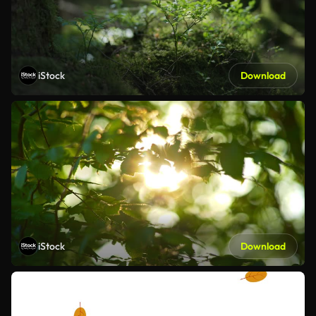
iStock
Download
iStock
Download