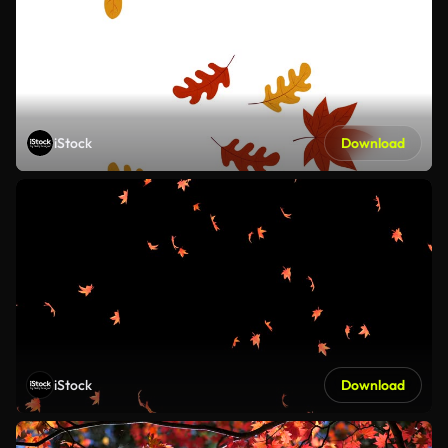
iStock
Download
iStock
Download