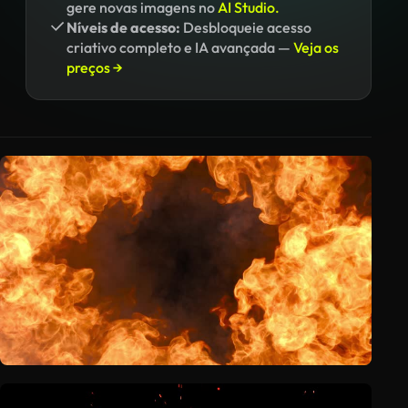
gere novas imagens no
AI Studio.
Níveis de acesso:
Desbloqueie acesso
criativo completo e IA avançada —
Veja os
preços →