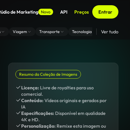
túdio de Marketing
API
Preços
Entrar
Novo
Ver tudo
s
Viagem
Transporte
Tecnologia
Zoom De Fundo
Resumo da Coleção de Imagens
Licença:
Livre de royalties para uso
comercial.
Conteúdo:
Vídeos originais e gerados por
IA
Especificações:
Disponível em qualidade
4K e HD.
Personalização:
Remixe esta imagem ou