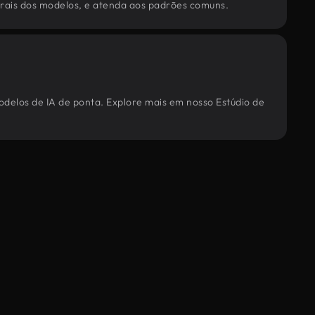
torais dos modelos, e atenda aos padrões comuns.
odelos de IA de ponta. Explore mais em nosso Estúdio de