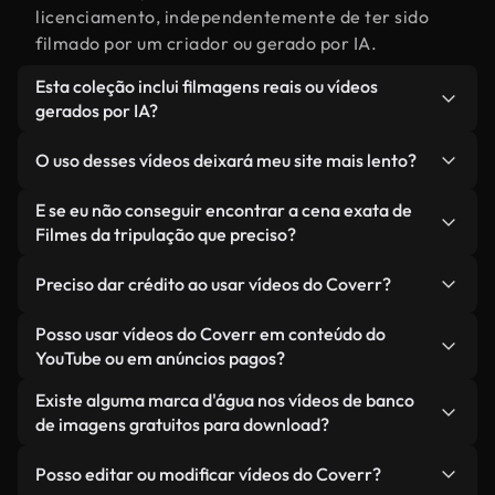
licenciamento, independentemente de ter sido
filmado por um criador ou gerado por IA.
Esta coleção inclui filmagens reais ou vídeos
gerados por IA?
Ambas. Esta é uma biblioteca híbrida composta
O uso desses vídeos deixará meu site mais lento?
por filmagens reais, feitas por humanos,
relacionadas a Filmes da tripulação, juntamente
Não, se você selecionar nossas versões
E se eu não conseguir encontrar a cena exata de
com vídeos gerados por IA. Cada vídeo é
otimizadas. Oferecemos formatos leves e prontos
Filmes da tripulação que preciso?
claramente identificado para que você sempre
para a web, projetados para uso em segundo plano
Você pode criar um instantaneamente usando o
saiba o que está usando.
— mantendo a alta qualidade, minimizando os
Preciso dar crédito ao usar vídeos do Coverr?
Coverr AI Studio. Basta descrever a cena — como
tempos de carregamento e melhorando métricas
"Filmes da tripulação ao pôr do sol" — e o Studio
Não é necessário dar crédito. Todos os vídeos em
Posso usar vídeos do Coverr em conteúdo do
como LCP.
gerará um vídeo personalizado para você em
nossa biblioteca são livres de direitos autorais e
YouTube ou em anúncios pagos?
segundos, alinhado com nossos padrões de
podem ser usados sem mencionar o criador —
Sim. Todas as imagens de arquivo da Coverr
Existe alguma marca d'água nos vídeos de banco
licenciamento.
embora isso seja sempre bem-vindo.
podem ser usadas em vídeos monetizados do
de imagens gratuitos para download?
YouTube, promoções em redes sociais e anúncios
Não. Nenhum dos nossos vídeos gratuitos — sejam
de clientes — desde que você não esteja
Posso editar ou modificar vídeos do Coverr?
reais ou gerados por IA — inclui marcas d'água.