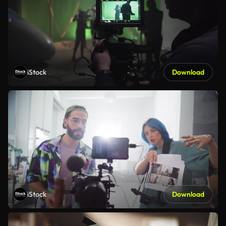
iStock
Download
iStock
Download