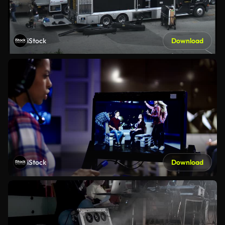
iStock
Download
iStock
Download