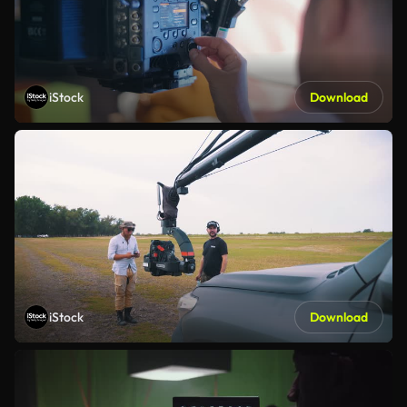
iStock
Download
iStock
Download