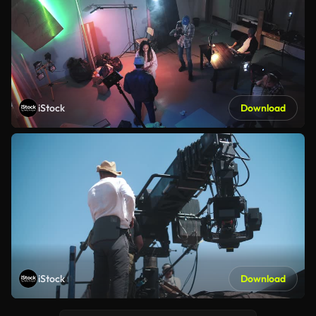
iStock
Download
iStock
Download