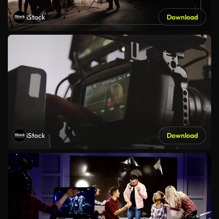
iStock
Download
iStock
Download