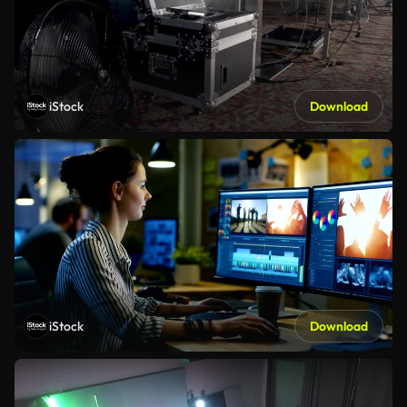
iStock
Download
iStock
Download