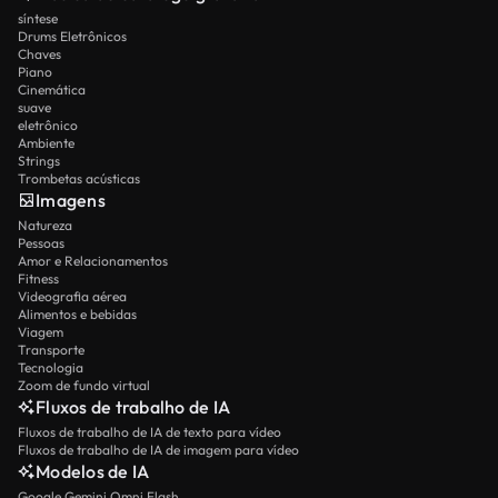
síntese
Drums Eletrônicos
Chaves
Piano
Cinemática
suave
eletrônico
Ambiente
Strings
Trombetas acústicas
Imagens
Natureza
Pessoas
Amor e Relacionamentos
Fitness
Videografia aérea
Alimentos e bebidas
Viagem
Transporte
Tecnologia
Zoom de fundo virtual
Fluxos de trabalho de IA
Fluxos de trabalho de IA de texto para vídeo
Fluxos de trabalho de IA de imagem para vídeo
Modelos de IA
Google Gemini Omni Flash