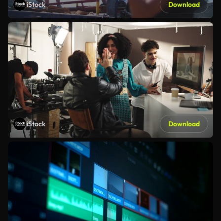
iStock
Download
iStock
Download