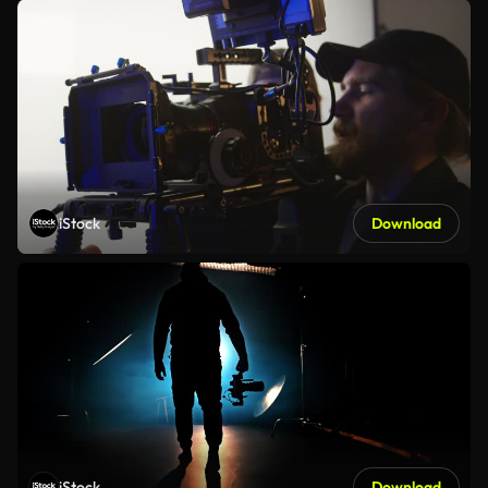
iStock
Download
iStock
Download