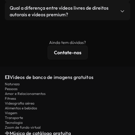
revendendo ou redistribuindo as imagens em si
Você recebe imagens limpas e prontas para usar.
Sim. Você pode cortar, recortar ou remixar nossos
Qual a diferença entre vídeos livres de direitos
como um produto independente.
vídeos livremente. Apenas certifique-se de que o
autorais e vídeos premium?
produto final esteja de acordo com nossa licença e
Os vídeos isentos de royalties incluem direitos
não seja redistribuído como conteúdo bruto de
comerciais, enquanto o conteúdo premium inclui
banco de imagens.
imagens exclusivas, resolução 4K e proteções de
Ainda tem dúvidas?
licenciamento estendidas.
Contate-nos
Vídeos de banco de imagens gratuitos
Natureza
Pessoas
Amor e Relacionamentos
Fitness
Videografia aérea
Alimentos e bebidas
Viagem
Transporte
Tecnologia
Zoom de fundo virtual
Música de catálogo gratuita