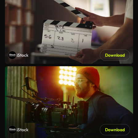
iStock
Download
iStock
Download