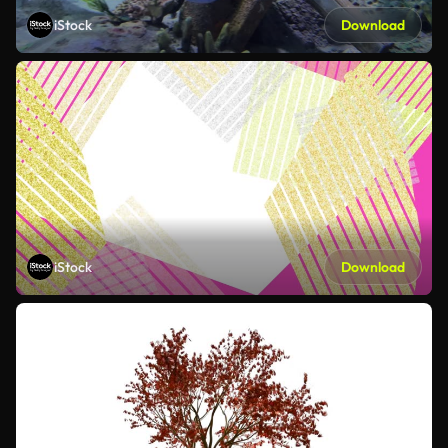
iStock
Download
iStock
Download