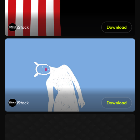
iStock
Download
iStock
Download