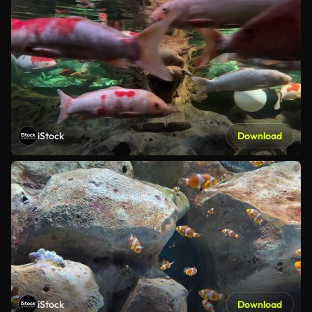
iStock
Download
iStock
Download