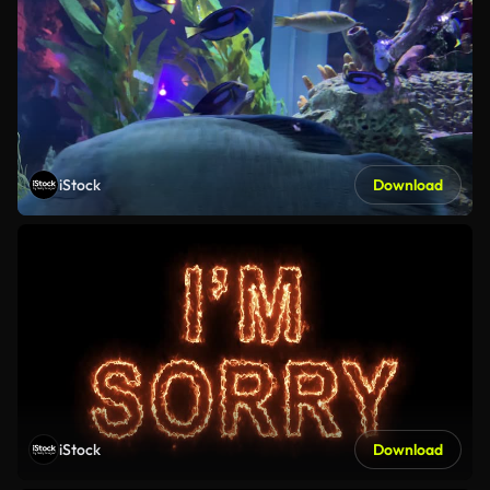
iStock
Download
iStock
Download