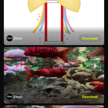
iStock
Download
iStock
Download