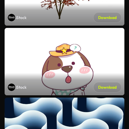
iStock
Download
iStock
Download