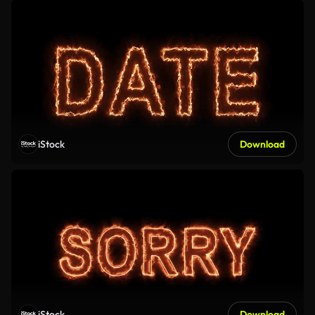
iStock
Download
iStock
Download