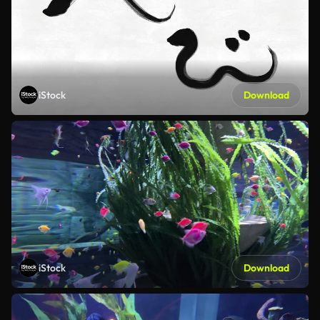
iStock
Download
iStock
Download