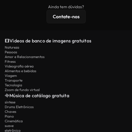
imagens exclusivas, resolução 4K e proteções de
Ainda tem dúvidas?
licenciamento estendidas.
Contate-nos
Vídeos de banco de imagens gratuitos
Natureza
Pessoas
Amor e Relacionamentos
Fitness
Videografia aérea
Alimentos e bebidas
Viagem
Transporte
Tecnologia
Zoom de fundo virtual
Música de catálogo gratuita
síntese
Drums Eletrônicos
Chaves
Piano
Cinemática
suave
eletrônico