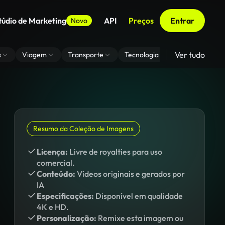
túdio de Marketing
API
Preços
Entrar
Novo
Ver tudo
s
Viagem
Transporte
Tecnologia
Zoom De Fundo
Resumo da Coleção de Imagens
Licença:
Livre de royalties para uso
comercial.
Conteúdo:
Vídeos originais e gerados por
IA
Especificações:
Disponível em qualidade
4K e HD.
Personalização:
Remixe esta imagem ou