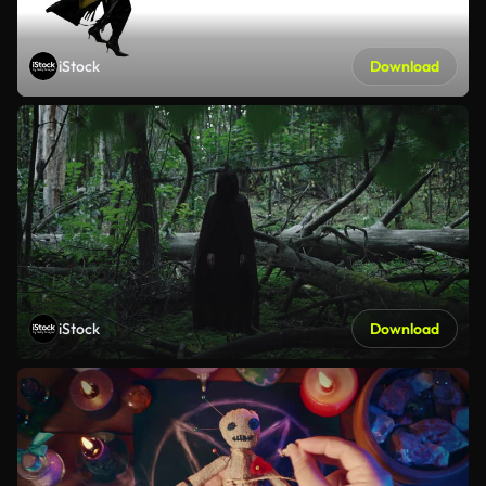
iStock
Download
iStock
Download