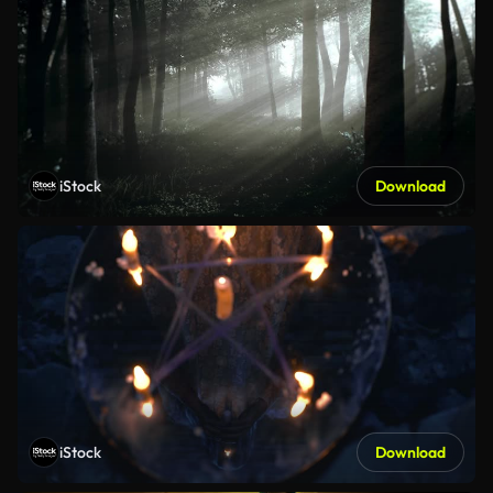
iStock
Download
iStock
Download