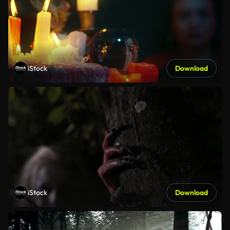
iStock
Download
iStock
Download