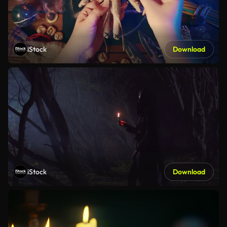
iStock
Download
iStock
Download