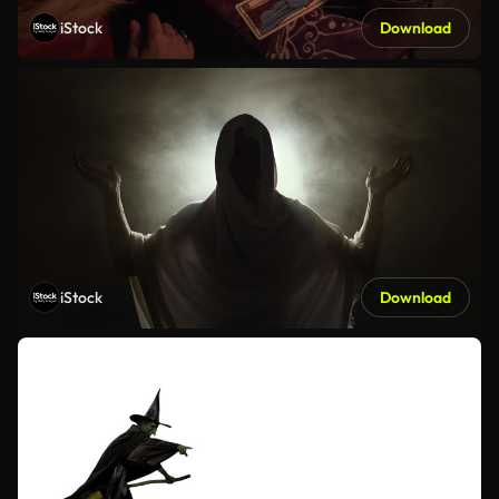
iStock
Download
iStock
Download