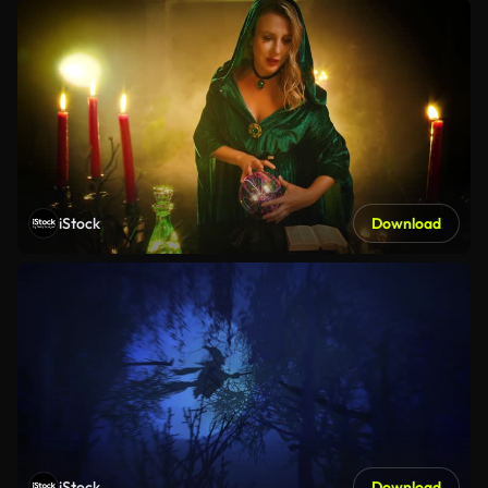
iStock
Download
iStock
Download