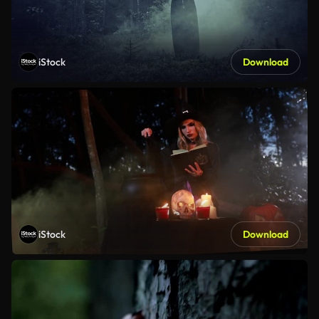
iStock
Download
iStock
Download