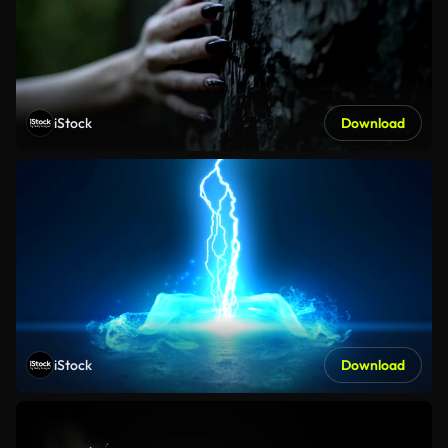
iStock
Download
iStock
Download