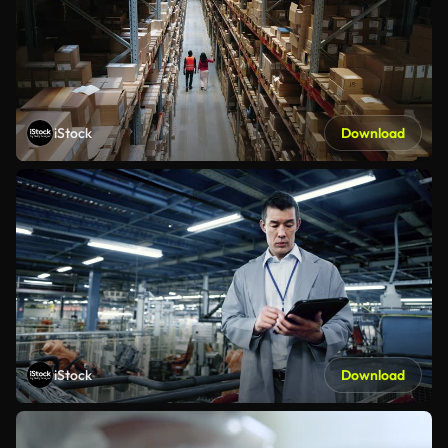
iStock
Download
iStock
Download