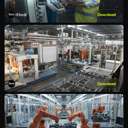
iStock
Download
iStock
Download