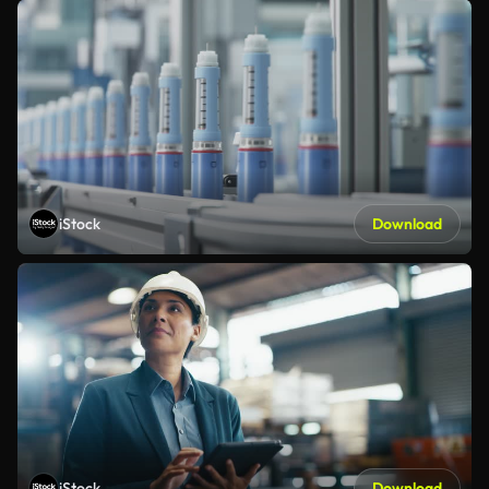
iStock
Download
iStock
Download