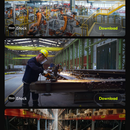
iStock
Download
iStock
Download