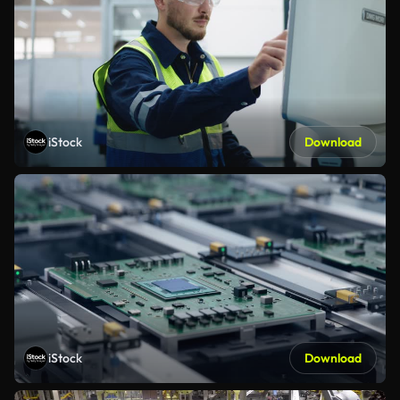
iStock
Download
iStock
Download