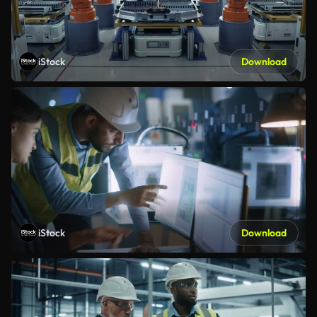
iStock
Download
iStock
Download