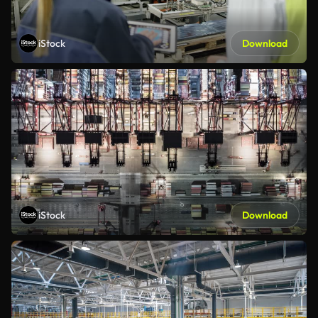
iStock
Download
iStock
Download