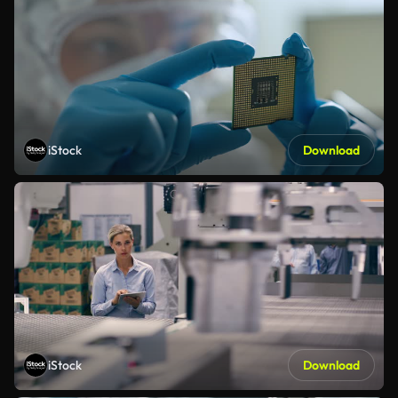
iStock
Download
iStock
Download