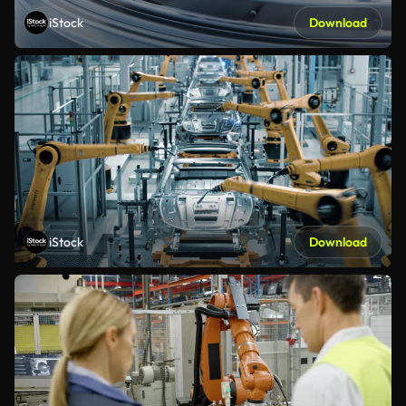
iStock
Download
iStock
Download