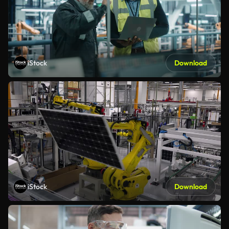
iStock
Download
iStock
Download