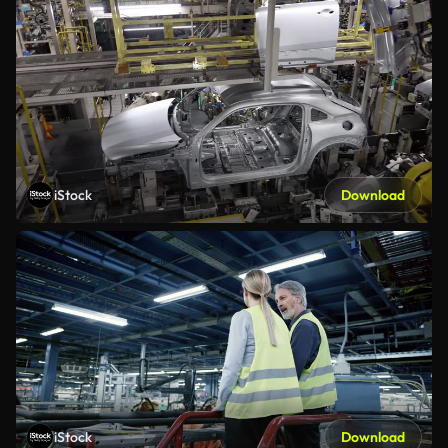
iStock
Download
iStock
Download