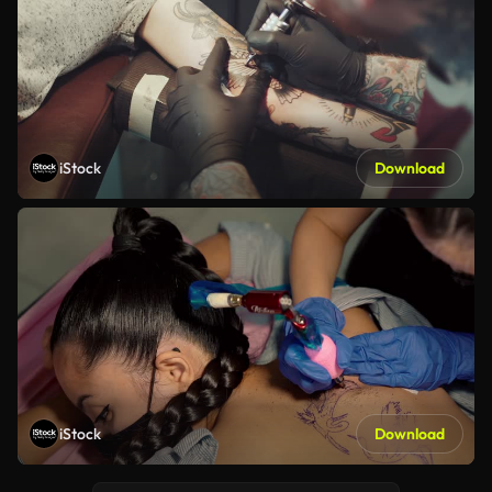
iStock
Download
iStock
Download