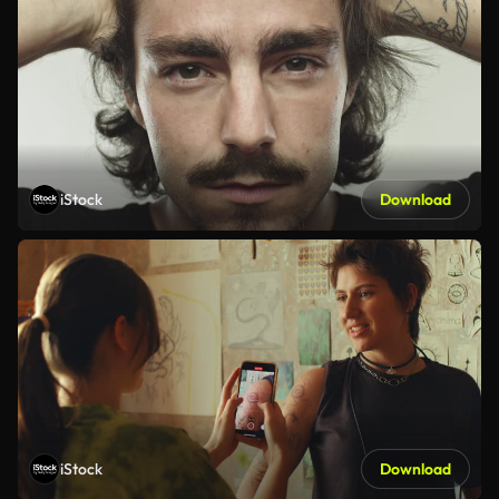
iStock
Download
iStock
Download