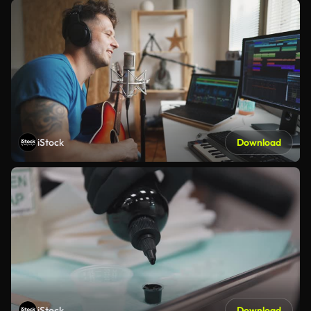
iStock
Download
iStock
Download