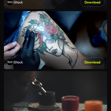
iStock
Download
iStock
Download