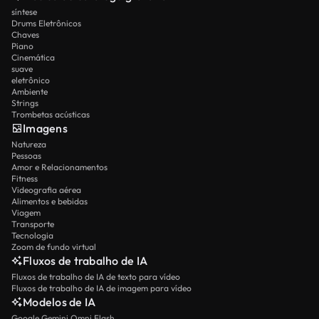
síntese
Drums Eletrônicos
Chaves
Piano
Cinemática
suave
eletrônico
Ambiente
Strings
Trombetas acústicas
Imagens
Natureza
Pessoas
Amor e Relacionamentos
Fitness
Videografia aérea
Alimentos e bebidas
Viagem
Transporte
Tecnologia
Zoom de fundo virtual
Fluxos de trabalho de IA
Fluxos de trabalho de IA de texto para vídeo
Fluxos de trabalho de IA de imagem para vídeo
Modelos de IA
Google Gemini Omni Flash