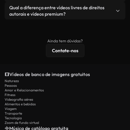
revendendo ou redistribuindo as imagens em si
Você recebe imagens limpas e prontas para usar.
Sim. Você pode cortar, recortar ou remixar nossos
Qual a diferença entre vídeos livres de direitos
como um produto independente.
vídeos livremente. Apenas certifique-se de que o
autorais e vídeos premium?
produto final esteja de acordo com nossa licença e
Os vídeos isentos de royalties incluem direitos
não seja redistribuído como conteúdo bruto de
comerciais, enquanto o conteúdo premium inclui
banco de imagens.
imagens exclusivas, resolução 4K e proteções de
Ainda tem dúvidas?
licenciamento estendidas.
Contate-nos
Vídeos de banco de imagens gratuitos
Natureza
Pessoas
Amor e Relacionamentos
Fitness
Videografia aérea
Alimentos e bebidas
Viagem
Transporte
Tecnologia
Zoom de fundo virtual
Música de catálogo gratuita