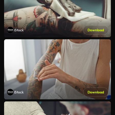
iStock
Download
iStock
Download