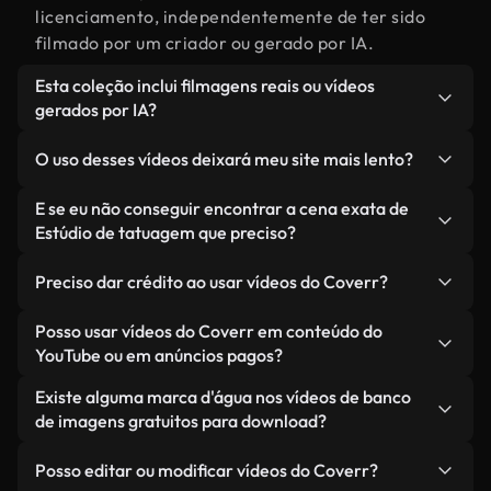
licenciamento, independentemente de ter sido
filmado por um criador ou gerado por IA.
Esta coleção inclui filmagens reais ou vídeos
gerados por IA?
Ambas. Esta é uma biblioteca híbrida composta
O uso desses vídeos deixará meu site mais lento?
por filmagens reais, feitas por humanos,
relacionadas a Estúdio de tatuagem, juntamente
Não, se você selecionar nossas versões
E se eu não conseguir encontrar a cena exata de
com vídeos gerados por IA. Cada vídeo é
otimizadas. Oferecemos formatos leves e prontos
Estúdio de tatuagem que preciso?
claramente identificado para que você sempre
para a web, projetados para uso em segundo plano
Você pode criar um instantaneamente usando o
saiba o que está usando.
— mantendo a alta qualidade, minimizando os
Preciso dar crédito ao usar vídeos do Coverr?
Coverr AI Studio. Basta descrever a cena — como
tempos de carregamento e melhorando métricas
"Estúdio de tatuagem ao pôr do sol" — e o Studio
Não é necessário dar crédito. Todos os vídeos em
Posso usar vídeos do Coverr em conteúdo do
como LCP.
gerará um vídeo personalizado para você em
nossa biblioteca são livres de direitos autorais e
YouTube ou em anúncios pagos?
segundos, alinhado com nossos padrões de
podem ser usados sem mencionar o criador —
Sim. Todas as imagens de arquivo da Coverr
Existe alguma marca d'água nos vídeos de banco
licenciamento.
embora isso seja sempre bem-vindo.
podem ser usadas em vídeos monetizados do
de imagens gratuitos para download?
YouTube, promoções em redes sociais e anúncios
Não. Nenhum dos nossos vídeos gratuitos — sejam
de clientes — desde que você não esteja
Posso editar ou modificar vídeos do Coverr?
reais ou gerados por IA — inclui marcas d'água.