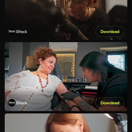
iStock
Download
iStock
Download