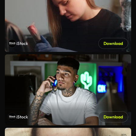
iStock
Download
iStock
Download