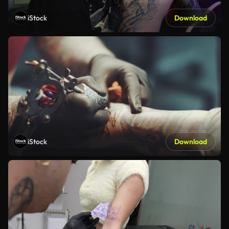
iStock
Download
iStock
Download