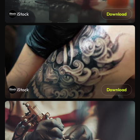
iStock
Download
iStock
Download