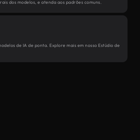
torais dos modelos, e atenda aos padrões comuns.
 modelos de IA de ponta. Explore mais em nosso Estúdio de