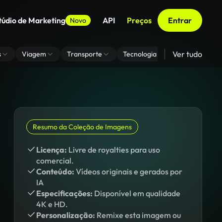
túdio de Marketing
API
Preços
Entrar
Novo
Ver tudo
s
Viagem
Transporte
Tecnologia
Zoom De Fundo
Resumo da Coleção de Imagens
Licença:
Livre de royalties para uso
comercial.
Conteúdo:
Vídeos originais e gerados por
IA
Especificações:
Disponível em qualidade
4K e HD.
Personalização:
Remixe esta imagem ou