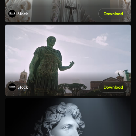
iStock
Download
iStock
Download