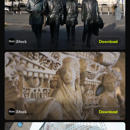
iStock
Download
iStock
Download