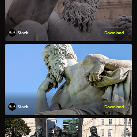
iStock
Download
iStock
Download