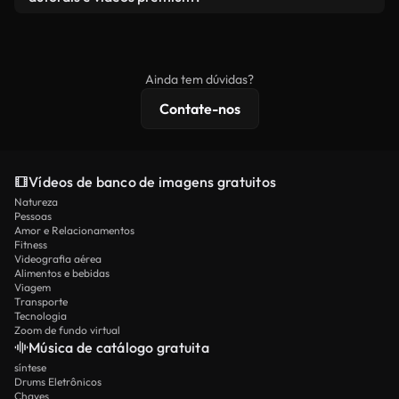
produto final esteja de acordo com nossa licença e
Os vídeos isentos de royalties incluem direitos
não seja redistribuído como conteúdo bruto de
comerciais, enquanto o conteúdo premium inclui
banco de imagens.
imagens exclusivas, resolução 4K e proteções de
Ainda tem dúvidas?
licenciamento estendidas.
Contate-nos
Vídeos de banco de imagens gratuitos
Natureza
Pessoas
Amor e Relacionamentos
Fitness
Videografia aérea
Alimentos e bebidas
Viagem
Transporte
Tecnologia
Zoom de fundo virtual
Música de catálogo gratuita
síntese
Drums Eletrônicos
Chaves