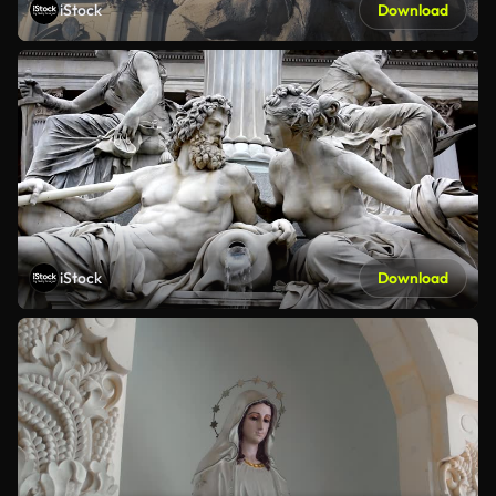
iStock
Download
iStock
Download