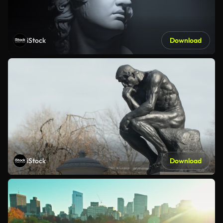
iStock
Download
iStock
Download