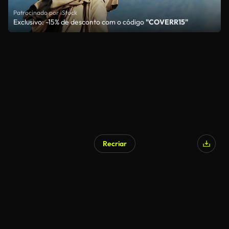
Patrocinado por iStock
Exclusivo: -15% de desconto com o código
"COVERR15"
Recriar