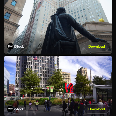
iStock
Download
iStock
Download