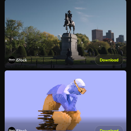
iStock
Download
iStock
Download