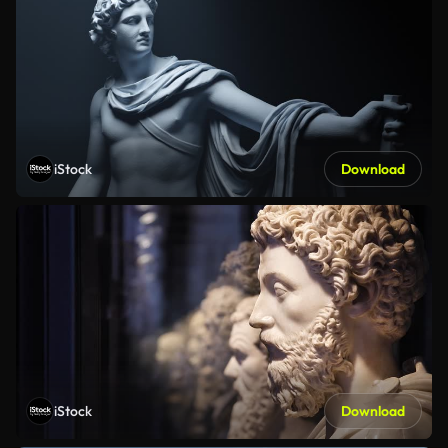
iStock
Download
iStock
Download