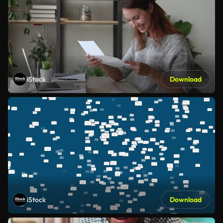
iStock
Download
iStock
Download