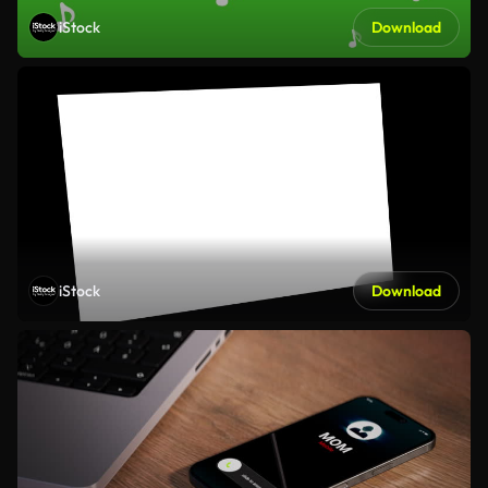
iStock
Download
iStock
Download