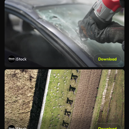
iStock
Download
iStock
Download