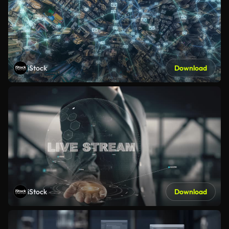
iStock
Download
iStock
Download