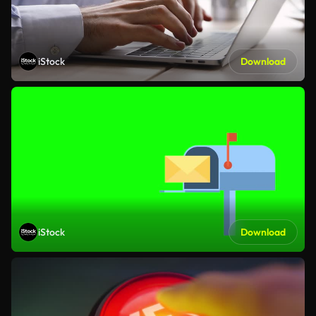
iStock
Download
iStock
Download