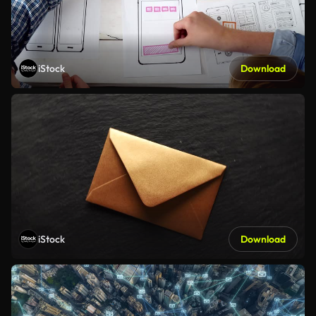
iStock
Download
iStock
Download