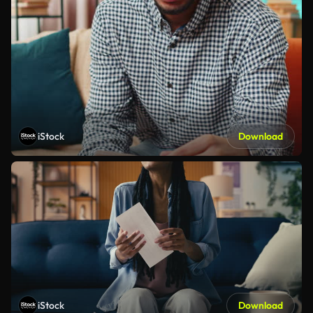
iStock
Download
iStock
Download