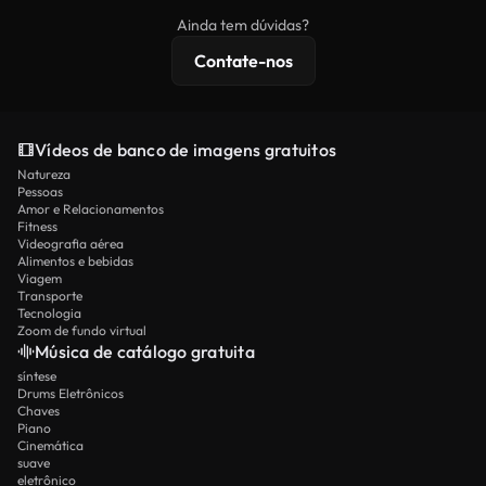
imagens exclusivas, resolução 4K e proteções de
Ainda tem dúvidas?
licenciamento estendidas.
Contate-nos
Vídeos de banco de imagens gratuitos
Natureza
Pessoas
Amor e Relacionamentos
Fitness
Videografia aérea
Alimentos e bebidas
Viagem
Transporte
Tecnologia
Zoom de fundo virtual
Música de catálogo gratuita
síntese
Drums Eletrônicos
Chaves
Piano
Cinemática
suave
eletrônico