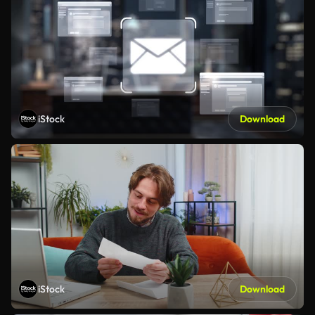
iStock
Download
iStock
Download