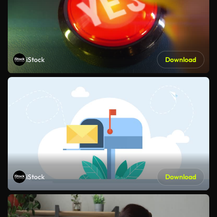
iStock
Download
iStock
Download