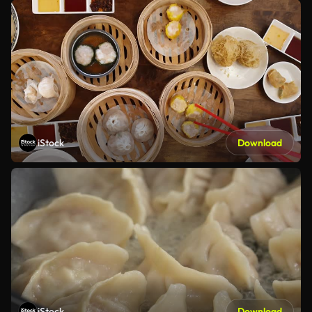
iStock
Download
iStock
Download