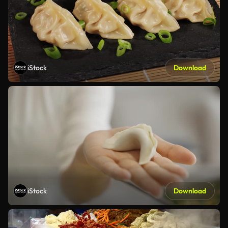
iStock
Download
iStock
Download