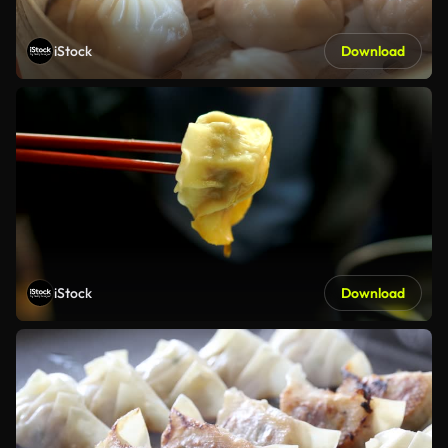
iStock
Download
iStock
Download