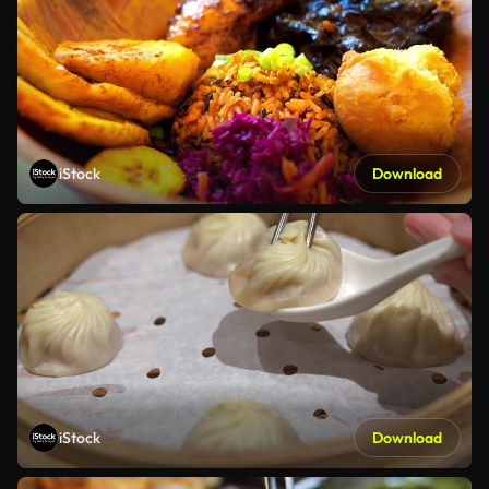
iStock
Download
iStock
Download