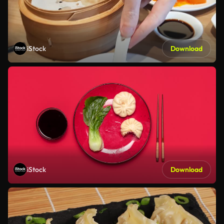
iStock
Download
iStock
Download