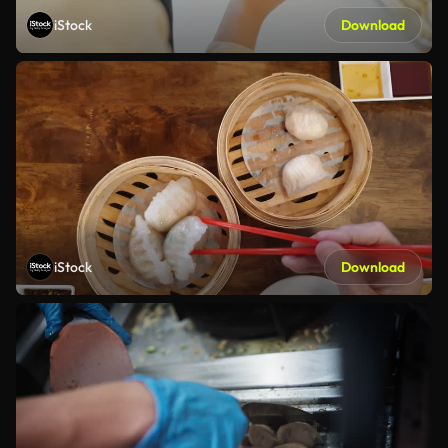
iStock
Download
iStock
Download