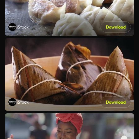
iStock
Download
iStock
Download