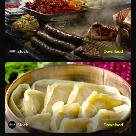
iStock
Download
iStock
Download