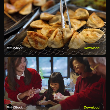
iStock
Download
iStock
Download