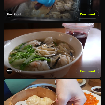
iStock
Download
iStock
Download