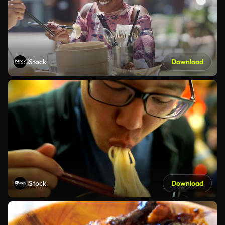
iStock
Download
iStock
Download