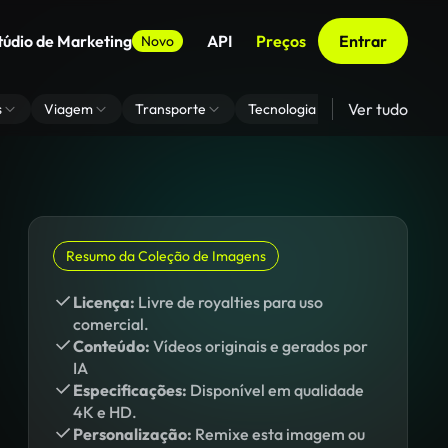
túdio de Marketing
API
Preços
Entrar
Novo
Ver tudo
s
Viagem
Transporte
Tecnologia
Zoom De Fundo
Resumo da Coleção de Imagens
Licença:
Livre de royalties para uso
comercial.
Conteúdo:
Vídeos originais e gerados por
IA
Especificações:
Disponível em qualidade
4K e HD.
Personalização:
Remixe esta imagem ou