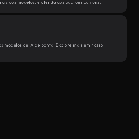
torais dos modelos, e atenda aos padrões comuns.
sos modelos de IA de ponta. Explore mais em nosso