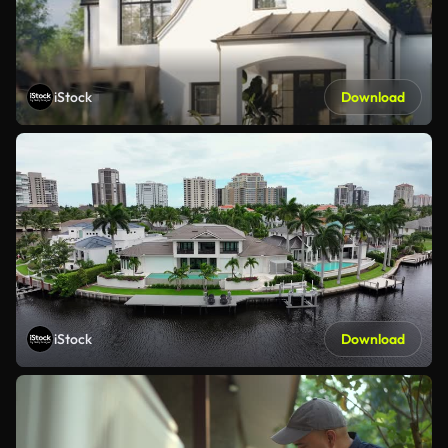
iStock
Download
iStock
Download