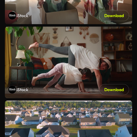
iStock
Download
iStock
Download