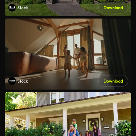
iStock
Download
iStock
Download