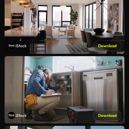
iStock
Download
iStock
Download