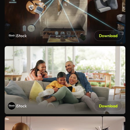
iStock
Download
iStock
Download