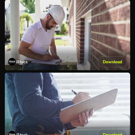
iStock
Download
iStock
Download