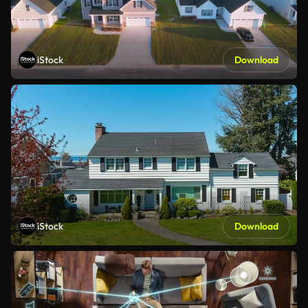
iStock
Download
iStock
Download