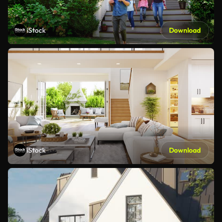
iStock
Download
iStock
Download