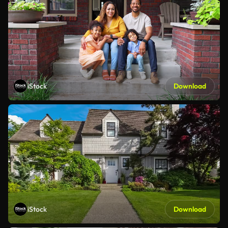
iStock
Download
iStock
Download