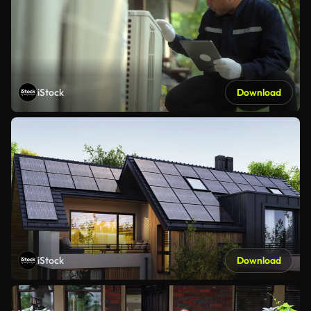
iStock
Download
iStock
Download