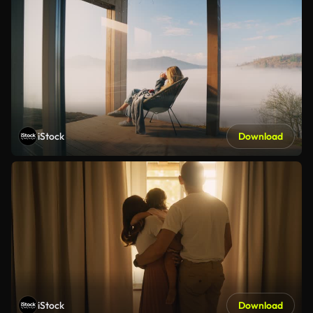
iStock
Download
iStock
Download