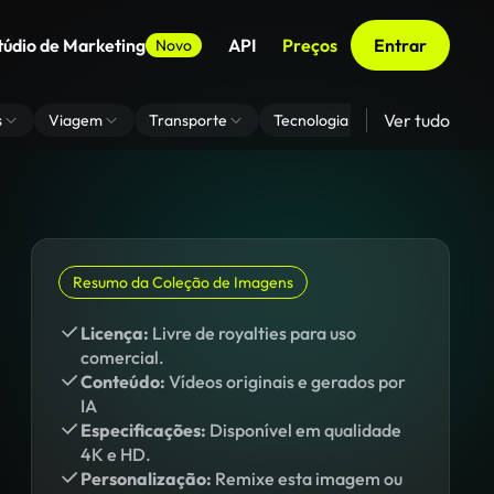
túdio de Marketing
API
Preços
Entrar
Novo
Ver tudo
s
Viagem
Transporte
Tecnologia
Zoom De Fundo
Resumo da Coleção de Imagens
Licença:
Livre de royalties para uso
comercial.
Conteúdo:
Vídeos originais e gerados por
IA
Especificações:
Disponível em qualidade
4K e HD.
Personalização:
Remixe esta imagem ou