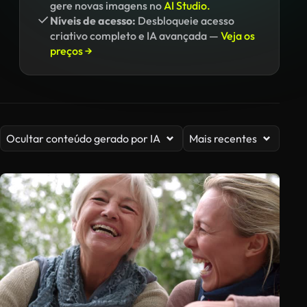
gere novas imagens no
AI Studio.
Níveis de acesso:
Desbloqueie acesso
criativo completo e IA avançada —
Veja os
preços →
Ocultar conteúdo gerado por IA
Mais recentes