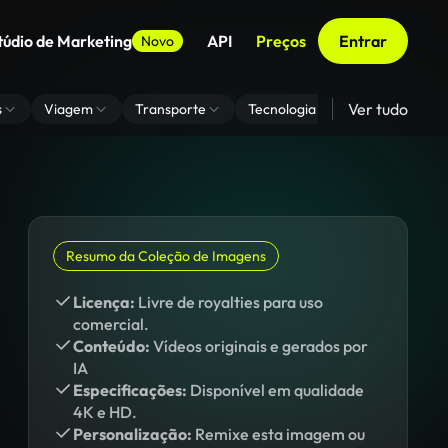
túdio de Marketing
API
Preços
Entrar
Novo
Ver tudo
s
Viagem
Transporte
Tecnologia
Zoom De Fundo
Resumo da Coleção de Imagens
Licença:
Livre de royalties para uso
comercial.
Conteúdo:
Vídeos originais e gerados por
IA
Especificações:
Disponível em qualidade
4K e HD.
Personalização:
Remixe esta imagem ou