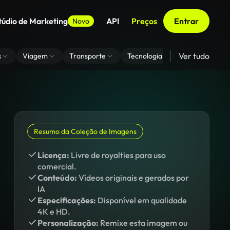
túdio de Marketing
API
Preços
Entrar
Novo
Ver tudo
s
Viagem
Transporte
Tecnologia
Zoom De Fundo
Resumo da Coleção de Imagens
Licença:
Livre de royalties para uso
comercial.
Conteúdo:
Vídeos originais e gerados por
IA
Especificações:
Disponível em qualidade
4K e HD.
Personalização:
Remixe esta imagem ou