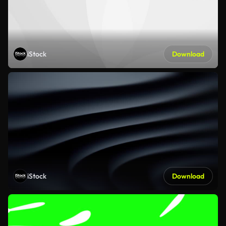
iStock
Download
iStock
Download