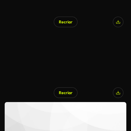
Recriar
Recriar