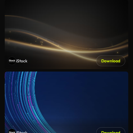
iStock
Download
iStock
Download