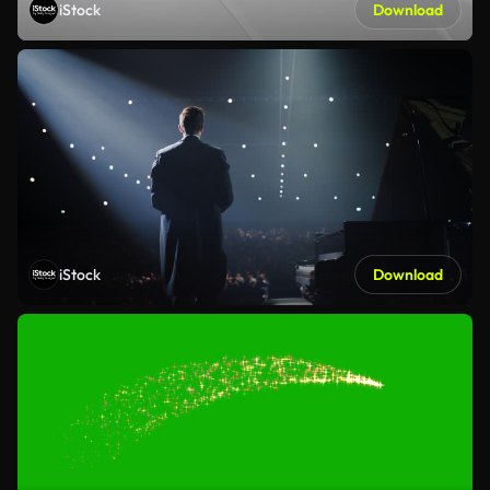
iStock
Download
iStock
Download