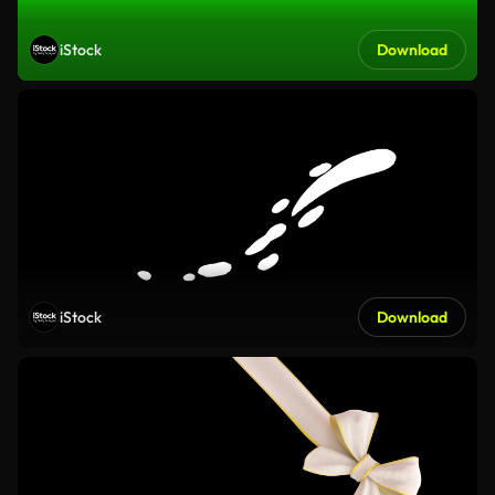
iStock
Download
iStock
Download