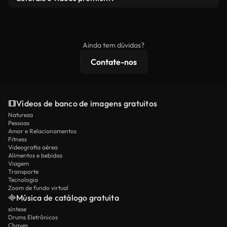
produto final esteja de acordo com nossa licença e
Os vídeos isentos de royalties incluem direitos
não seja redistribuído como conteúdo bruto de
comerciais, enquanto o conteúdo premium inclui
banco de imagens.
imagens exclusivas, resolução 4K e proteções de
Ainda tem dúvidas?
licenciamento estendidas.
Contate-nos
Vídeos de banco de imagens gratuitos
Natureza
Pessoas
Amor e Relacionamentos
Fitness
Videografia aérea
Alimentos e bebidas
Viagem
Transporte
Tecnologia
Zoom de fundo virtual
Música de catálogo gratuita
síntese
Drums Eletrônicos
Chaves