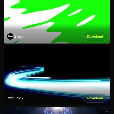
iStock
Download
iStock
Download