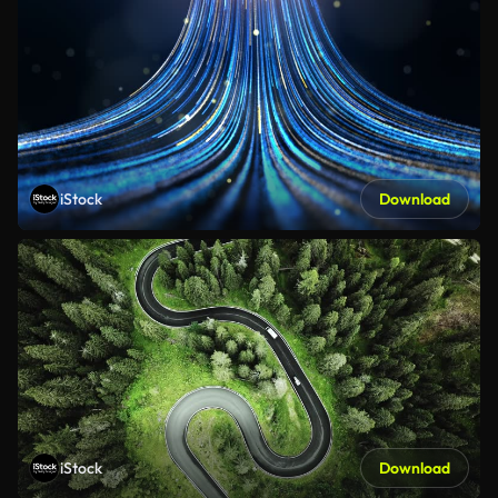
iStock
Download
iStock
Download