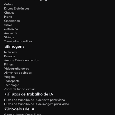
síntese
Drums Eletrônicos
Chaves
Piano
Cinemática
suave
eletrônico
Ambiente
Strings
Trombetas acústicas
Imagens
Natureza
Pessoas
Amor e Relacionamentos
Fitness
Videografia aérea
Alimentos e bebidas
Viagem
Transporte
Tecnologia
Zoom de fundo virtual
Fluxos de trabalho de IA
Fluxos de trabalho de IA de texto para vídeo
Fluxos de trabalho de IA de imagem para vídeo
Modelos de IA
Google Gemini Omni Flash