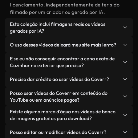
licenciamento, independentemente de ter sido
filmado por um criador ou gerado por IA.
Esta coleção inclui filmagens reais ou vídeos
gerados por IA?
Ambas. Esta é uma biblioteca híbrida composta
O uso desses vídeos deixará meu site mais lento?
por filmagens reais, feitas por humanos,
relacionadas a Cozinhar no exterior, juntamente
Não, se você selecionar nossas versões
E se eu não conseguir encontrar a cena exata de
com vídeos gerados por IA. Cada vídeo é
otimizadas. Oferecemos formatos leves e prontos
Cozinhar no exterior que preciso?
claramente identificado para que você sempre
para a web, projetados para uso em segundo plano
Você pode criar um instantaneamente usando o
saiba o que está usando.
— mantendo a alta qualidade, minimizando os
Preciso dar crédito ao usar vídeos do Coverr?
Coverr AI Studio. Basta descrever a cena — como
tempos de carregamento e melhorando métricas
"Cozinhar no exterior ao pôr do sol" — e o Studio
Não é necessário dar crédito. Todos os vídeos em
Posso usar vídeos do Coverr em conteúdo do
como LCP.
gerará um vídeo personalizado para você em
nossa biblioteca são livres de direitos autorais e
YouTube ou em anúncios pagos?
segundos, alinhado com nossos padrões de
podem ser usados sem mencionar o criador —
Sim. Todas as imagens de arquivo da Coverr
Existe alguma marca d'água nos vídeos de banco
licenciamento.
embora isso seja sempre bem-vindo.
podem ser usadas em vídeos monetizados do
de imagens gratuitos para download?
YouTube, promoções em redes sociais e anúncios
Não. Nenhum dos nossos vídeos gratuitos — sejam
de clientes — desde que você não esteja
Posso editar ou modificar vídeos do Coverr?
reais ou gerados por IA — inclui marcas d'água.