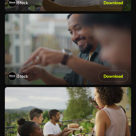
iStock
Download
iStock
Download