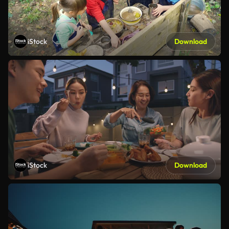
iStock
Download
iStock
Download