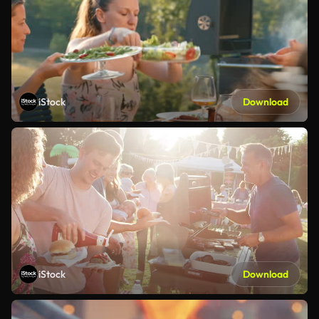
iStock
Download
iStock
Download