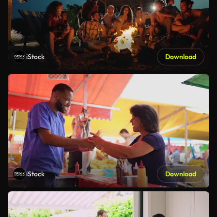
iStock
Download
iStock
Download