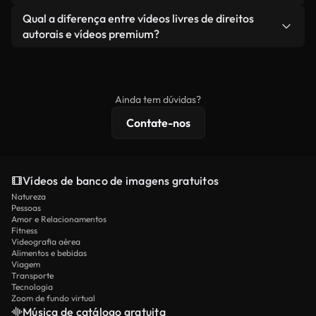
revendendo ou redistribuindo as imagens em si
Você recebe imagens limpas e prontas para usar.
Sim. Você pode cortar, recortar ou remixar nossos
Qual a diferença entre vídeos livres de direitos
como um produto independente.
vídeos livremente. Apenas certifique-se de que o
autorais e vídeos premium?
produto final esteja de acordo com nossa licença e
Os vídeos isentos de royalties incluem direitos
não seja redistribuído como conteúdo bruto de
comerciais, enquanto o conteúdo premium inclui
banco de imagens.
imagens exclusivas, resolução 4K e proteções de
Ainda tem dúvidas?
licenciamento estendidas.
Contate-nos
Vídeos de banco de imagens gratuitos
Natureza
Pessoas
Amor e Relacionamentos
Fitness
Videografia aérea
Alimentos e bebidas
Viagem
Transporte
Tecnologia
Zoom de fundo virtual
Música de catálogo gratuita