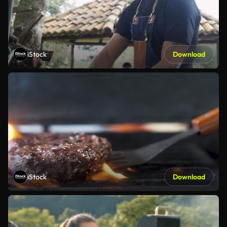
iStock
Download
iStock
Download