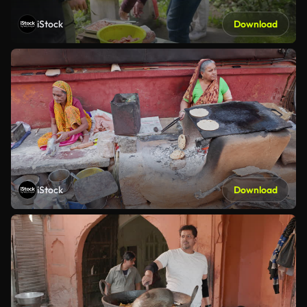
iStock
Download
iStock
Download