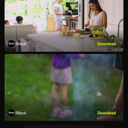
iStock
Download
iStock
Download