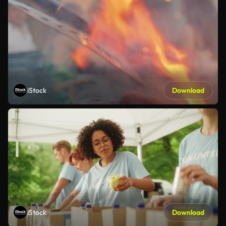
iStock
Download
iStock
Download