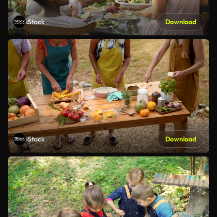
iStock
Download
iStock
Download