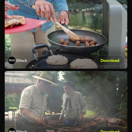
iStock
Download
iStock
Download