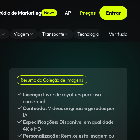
túdio de Marketing
API
Preços
Entrar
Novo
Ver tudo
s
Viagem
Transporte
Tecnologia
Zoom De Fundo
Resumo da Coleção de Imagens
Licença:
Livre de royalties para uso
comercial.
Conteúdo:
Vídeos originais e gerados por
IA
Especificações:
Disponível em qualidade
4K e HD.
Personalização:
Remixe esta imagem ou