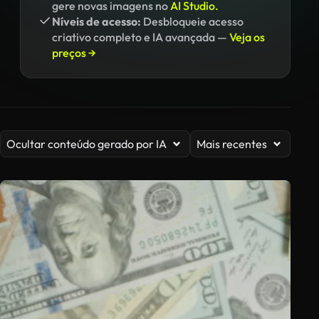
gere novas imagens no
AI Studio.
Níveis de acesso:
Desbloqueie acesso
criativo completo e IA avançada —
Veja os
preços →
Ocultar conteúdo gerado por IA
Mais recentes