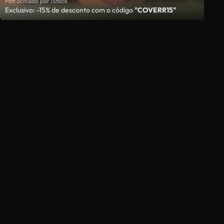
Patrocinado por iStock
Exclusivo: -15% de desconto com o código
"COVERR15"