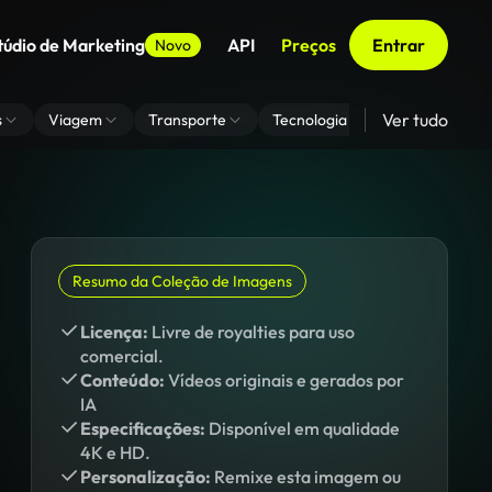
túdio de Marketing
API
Preços
Entrar
Novo
Ver tudo
s
Viagem
Transporte
Tecnologia
Zoom De Fundo
Resumo da Coleção de Imagens
Licença:
Livre de royalties para uso
comercial.
Conteúdo:
Vídeos originais e gerados por
IA
Especificações:
Disponível em qualidade
4K e HD.
Personalização:
Remixe esta imagem ou