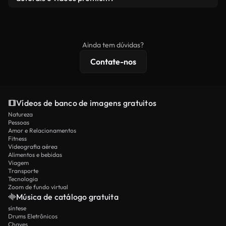
produto final esteja de acordo com nossa licença e
Os vídeos isentos de royalties incluem direitos
não seja redistribuído como conteúdo bruto de
comerciais, enquanto o conteúdo premium inclui
banco de imagens.
imagens exclusivas, resolução 4K e proteções de
Ainda tem dúvidas?
licenciamento estendidas.
Contate-nos
Vídeos de banco de imagens gratuitos
Natureza
Pessoas
Amor e Relacionamentos
Fitness
Videografia aérea
Alimentos e bebidas
Viagem
Transporte
Tecnologia
Zoom de fundo virtual
Música de catálogo gratuita
síntese
Drums Eletrônicos
Chaves