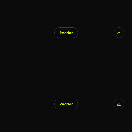
Recriar
Recriar