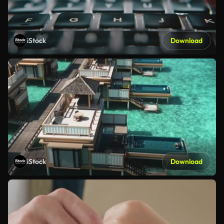
iStock
Download
iStock
Download