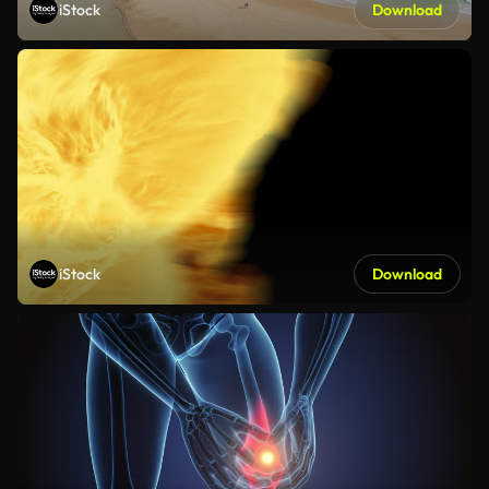
iStock
Download
iStock
Download