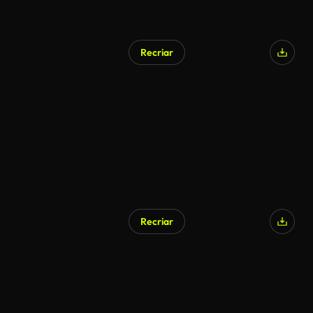
Recriar
Recriar