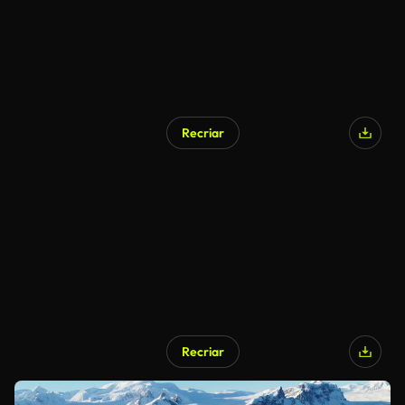
Recriar
Recriar