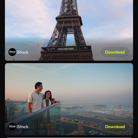
iStock
Download
iStock
Download