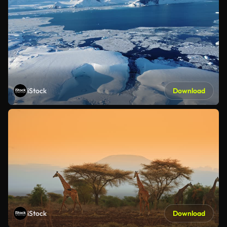
iStock
Download
iStock
Download