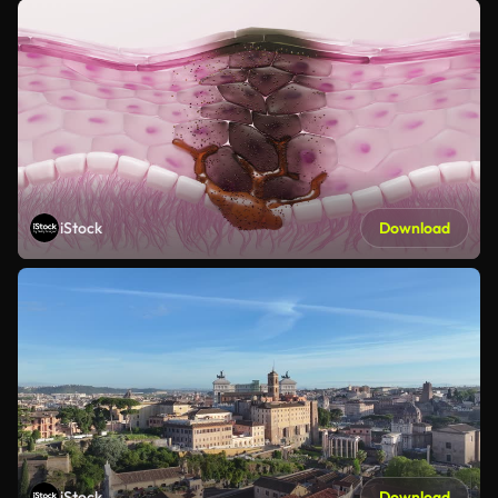
iStock
Download
iStock
Download