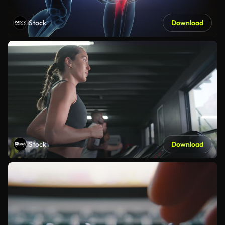
iStock
Download
iStock
Download