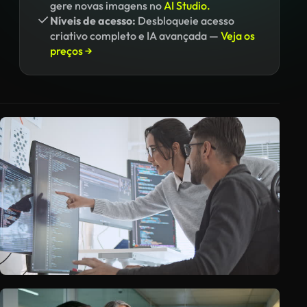
gere novas imagens no
AI Studio.
Níveis de acesso:
Desbloqueie acesso
criativo completo e IA avançada —
Veja os
preços →