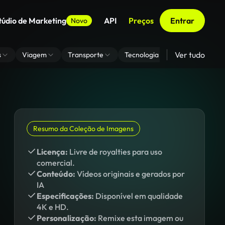
túdio de Marketing
API
Preços
Entrar
Novo
Ver tudo
s
Viagem
Transporte
Tecnologia
Zoom De Fundo
Resumo da Coleção de Imagens
Licença:
Livre de royalties para uso
comercial.
Conteúdo:
Vídeos originais e gerados por
IA
Especificações:
Disponível em qualidade
4K e HD.
Personalização:
Remixe esta imagem ou