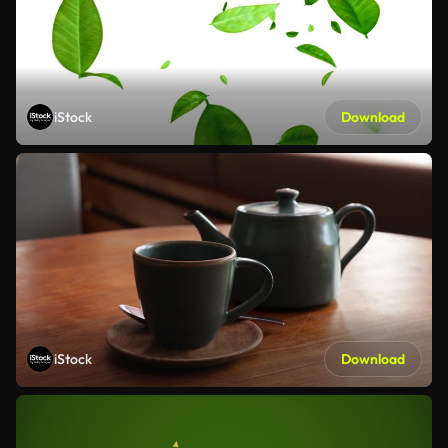
iStock
Download
iStock
Download