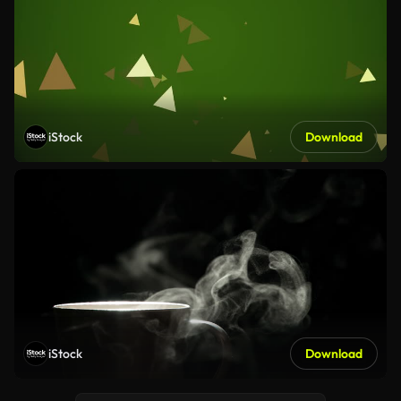
iStock
Download
iStock
Download