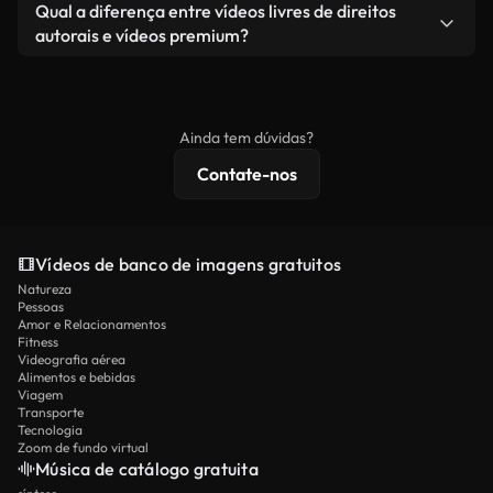
Sim. Você pode cortar, recortar ou remixar nossos
Qual a diferença entre vídeos livres de direitos
como um produto independente.
vídeos livremente. Apenas certifique-se de que o
autorais e vídeos premium?
produto final esteja de acordo com nossa licença e
Os vídeos isentos de royalties incluem direitos
não seja redistribuído como conteúdo bruto de
comerciais, enquanto o conteúdo premium inclui
banco de imagens.
imagens exclusivas, resolução 4K e proteções de
Ainda tem dúvidas?
licenciamento estendidas.
Contate-nos
Vídeos de banco de imagens gratuitos
Natureza
Pessoas
Amor e Relacionamentos
Fitness
Videografia aérea
Alimentos e bebidas
Viagem
Transporte
Tecnologia
Zoom de fundo virtual
Música de catálogo gratuita