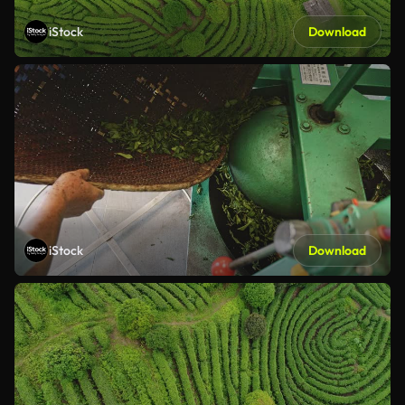
iStock
Download
iStock
Download