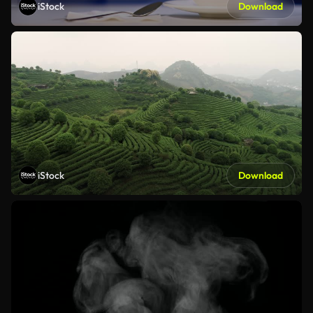
iStock
Download
iStock
Download