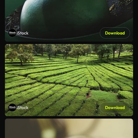
iStock
Download
iStock
Download