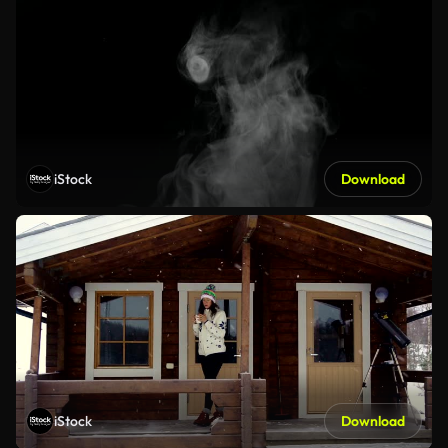
iStock
Download
iStock
Download