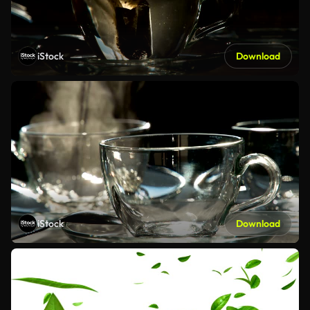
iStock
Download
iStock
Download