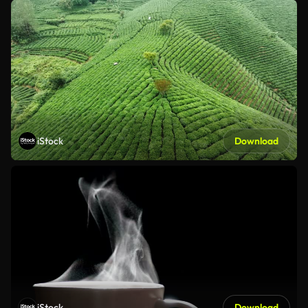
iStock
Download
iStock
Download