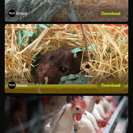
iStock
Download
iStock
Download