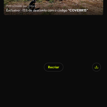
Patrocinado por iStock
Exclusivo: -15% de desconto com o código
"COVERR15"
Recriar