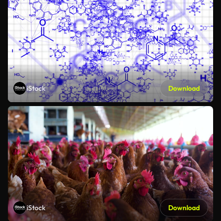
iStock
Download
iStock
Download