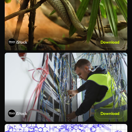
iStock
Download
iStock
Download