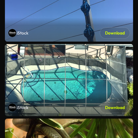
iStock
Download
iStock
Download