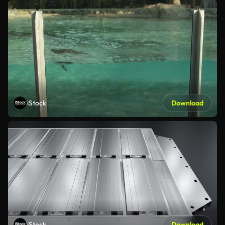
iStock
Download
iStock
Download