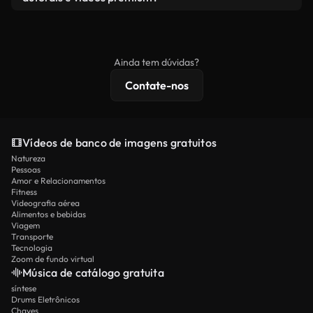
produto final esteja de acordo com nossa licença e
Os vídeos isentos de royalties incluem direitos
não seja redistribuído como conteúdo bruto de
comerciais, enquanto o conteúdo premium inclui
banco de imagens.
imagens exclusivas, resolução 4K e proteções de
Ainda tem dúvidas?
licenciamento estendidas.
Contate-nos
Vídeos de banco de imagens gratuitos
Natureza
Pessoas
Amor e Relacionamentos
Fitness
Videografia aérea
Alimentos e bebidas
Viagem
Transporte
Tecnologia
Zoom de fundo virtual
Música de catálogo gratuita
síntese
Drums Eletrônicos
Chaves