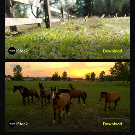
iStock
Download
iStock
Download