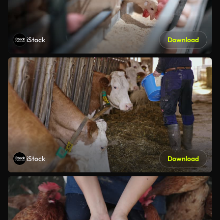
iStock
Download
iStock
Download