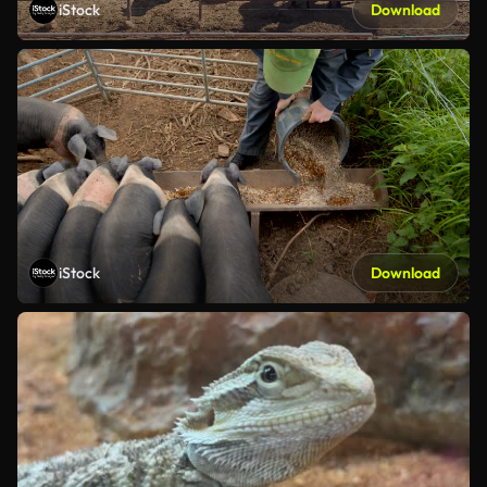
iStock
Download
iStock
Download