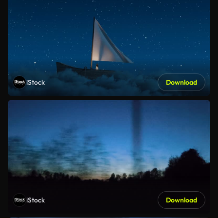
iStock
Download
iStock
Download