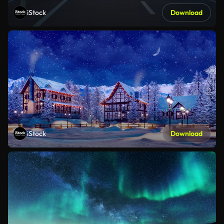
iStock
Download
iStock
Download