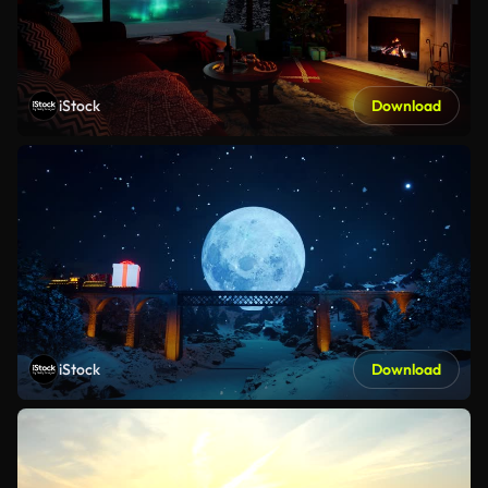
iStock
Download
iStock
Download