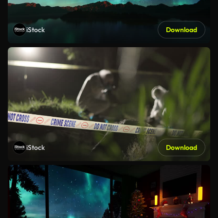
iStock
Download
iStock
Download