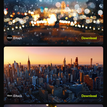
iStock
Download
iStock
Download