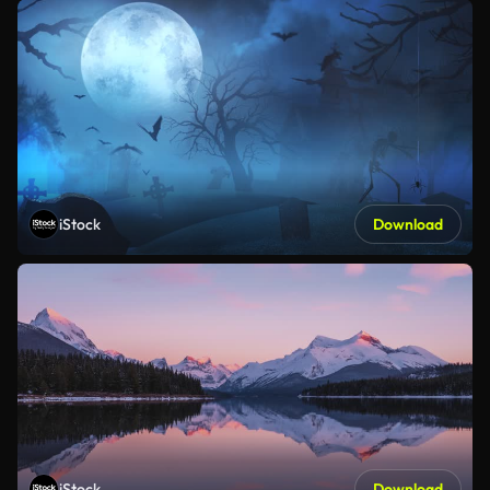
iStock
Download
iStock
Download