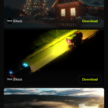
iStock
Download
iStock
Download