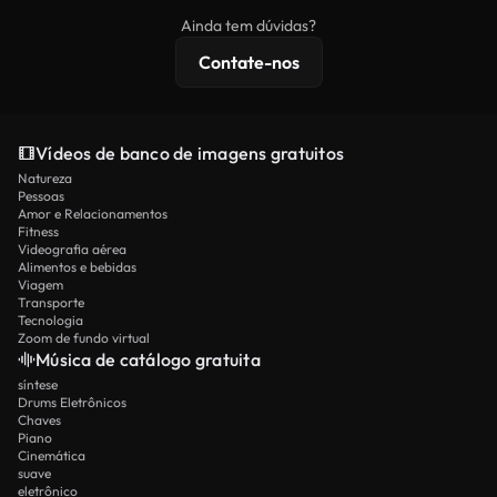
imagens exclusivas, resolução 4K e proteções de
Ainda tem dúvidas?
licenciamento estendidas.
Contate-nos
Vídeos de banco de imagens gratuitos
Natureza
Pessoas
Amor e Relacionamentos
Fitness
Videografia aérea
Alimentos e bebidas
Viagem
Transporte
Tecnologia
Zoom de fundo virtual
Música de catálogo gratuita
síntese
Drums Eletrônicos
Chaves
Piano
Cinemática
suave
eletrônico