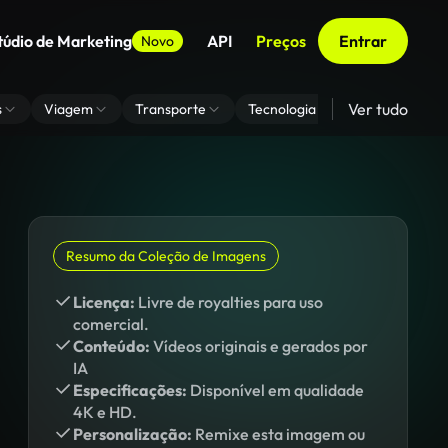
túdio de Marketing
API
Preços
Entrar
Novo
Ver tudo
s
Viagem
Transporte
Tecnologia
Zoom De Fundo
Resumo da Coleção de Imagens
Licença:
Livre de royalties para uso
comercial.
Conteúdo:
Vídeos originais e gerados por
IA
Especificações:
Disponível em qualidade
4K e HD.
Personalização:
Remixe esta imagem ou