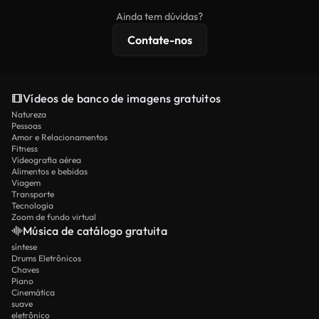
imagens exclusivas, resolução 4K e proteções de
Ainda tem dúvidas?
licenciamento estendidas.
Contate-nos
Vídeos de banco de imagens gratuitos
Natureza
Pessoas
Amor e Relacionamentos
Fitness
Videografia aérea
Alimentos e bebidas
Viagem
Transporte
Tecnologia
Zoom de fundo virtual
Música de catálogo gratuita
síntese
Drums Eletrônicos
Chaves
Piano
Cinemática
suave
eletrônico