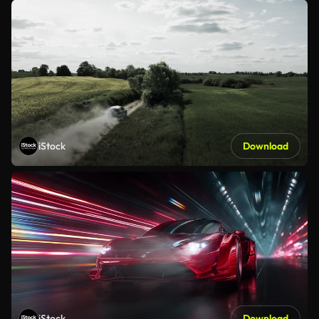
iStock
Download
iStock
Download