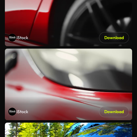
iStock
Download
iStock
Download