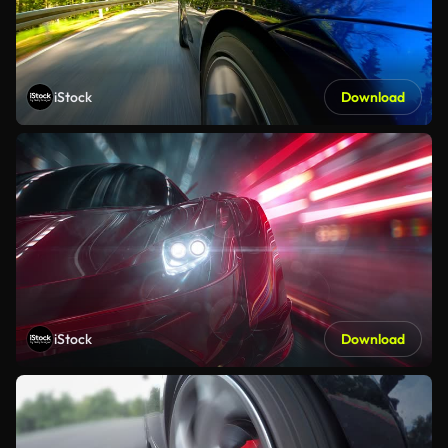
iStock
Download
iStock
Download