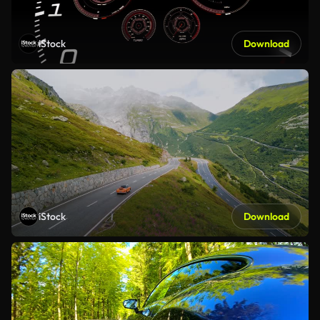
iStock
Download
iStock
Download