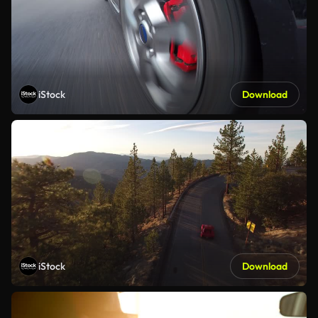
iStock
Download
iStock
Download