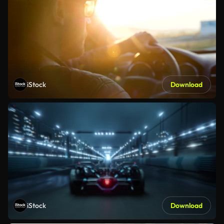
iStock
Download
iStock
Download