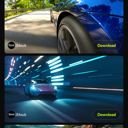
iStock
Download
iStock
Download