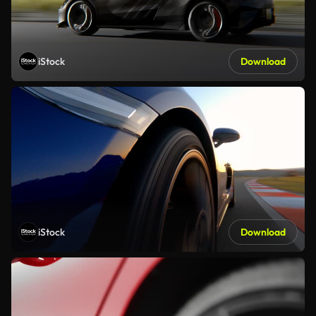
iStock
Download
iStock
Download